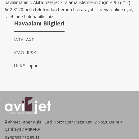
havalimanıdır. Akita özel jet kiralama işlemleriniz için + 90 (212)
662 8120 no’lu telefondan hemen bizi arayabilir veya online uçuş
talebinde bulunabilirsiniz.
Havaalanı Bilgileri
IATA:
AXT
ICAO:
RJSK
ÜLKE:
Japan
Ahmet Taner Kışlalı Cad. North Star Plaza Kat:12 No:20 Daire:4
Çankaya / ANKARA
+90 533 230 85 11