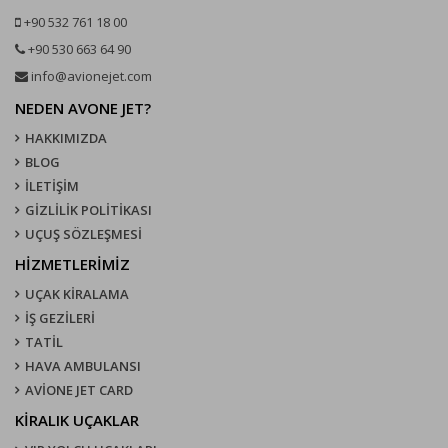
+90 532 761 18 00
+90 530 663 64 90
info@avionejet.com
NEDEN AVONE JET?
HAKKIMIZDA
BLOG
İLETİŞİM
GİZLİLİK POLİTİKASI
UÇUŞ SÖZLEŞMESI
HİZMETLERİMİZ
UÇAK KIRALAMA
İŞ GEZİLERİ
TATİL
HAVA AMBULANSI
AVİONE JET CARD
KIRALIK UÇAKLAR