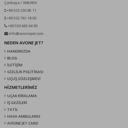
Çankaya / ANKARA
+90 533 230 85 11
+90 532 761 18 00
+90 530 663 64 90
info@avionejet.com
NEDEN AVONE JET?
HAKKIMIZDA
BLOG
İLETİŞİM
GİZLİLİK POLİTİKASI
UÇUŞ SÖZLEŞMESI
HİZMETLERİMİZ
UÇAK KIRALAMA
İŞ GEZİLERİ
TATİL
HAVA AMBULANSI
AVİONE JET CARD