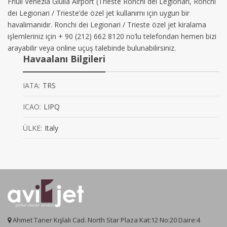
Friuli Venezia Giulia Airport (Trieste Ronchi dei Legionari, Ronchi
dei Legionari / Trieste’de özel jet kullanımı için uygun bir
havalimanıdır. Ronchi dei Legionari / Trieste özel jet kiralama
işlemleriniz için + 90 (212) 662 8120 no’lu telefondan hemen bizi
arayabilir veya online uçuş talebinde bulunabilirsiniz.
Havaalanı Bilgileri
IATA:
TRS
ICAO:
LIPQ
ÜLKE:
Italy
Ahmet Taner Kışlalı Cad. North Star Plaza Kat:12 No:20 Daire:4