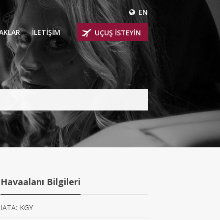
EN
ÇAKLAR
İLETİŞİM
UÇUŞ İSTEYİN
 UÇAKLARI
ER
 KİRALIK UÇAKLAR
BİNLİ UÇAKLAR
İNLİ UÇAKLAR
İNLİ UÇAKLAR
Havaalanı Bilgileri
AKLARI
IATA:
KGY