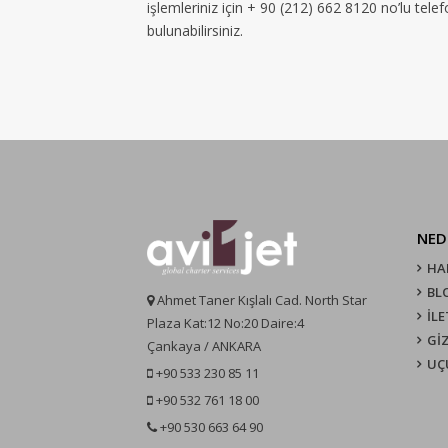
işlemleriniz için + 90 (212) 662 8120 no’lu tel
bulunabilirsiniz.
NED
HA
BL
Ahmet Taner Kışlalı Cad. North Star
İLE
Plaza Kat:12 No:20 Daire:4
GİZ
Çankaya / ANKARA
UÇ
+90 533 230 85 11
+90 532 761 18 00
+90 530 663 64 90