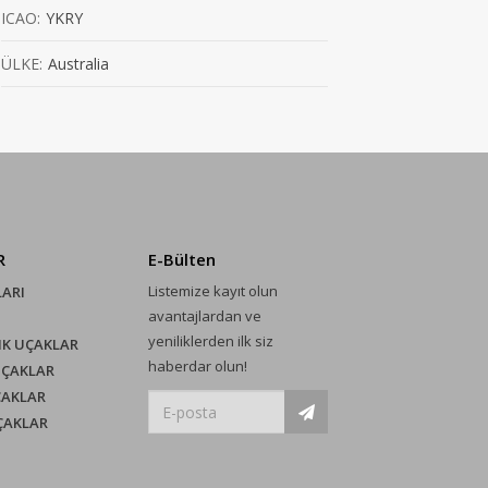
ICAO:
YKRY
ÜLKE:
Australia
R
E-Bülten
Listemize kayıt olun
LARI
avantajlardan ve
yeniliklerden ilk siz
IK UÇAKLAR
haberdar olun!
UÇAKLAR
ÇAKLAR
UÇAKLAR