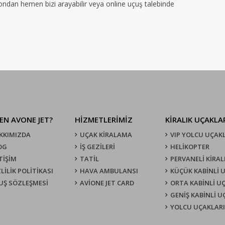
efondan hemen bizi arayabilir veya online uçuş talebinde
EN AVONE JET?
HİZMETLERİMİZ
KIRALIK UÇAKLA
KKIMIZDA
UÇAK KIRALAMA
VIP YOLCU UÇAK
OG
İŞ GEZİLERİ
HELİKOPTER
TİŞİM
TATİL
PERVANELİ KİRAL
LİLİK POLİTİKASI
HAVA AMBULANSI
KÜÇÜK KABİNLİ 
UŞ SÖZLEŞMESI
AVİONE JET CARD
ORTA KABİNLİ U
GENİŞ KABİNLİ 
YOLCU UÇAKLARI