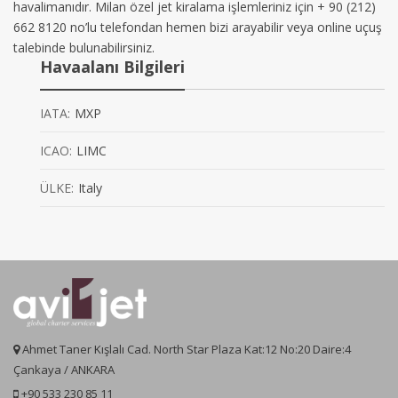
havalimanıdır. Milan özel jet kiralama işlemleriniz için + 90 (212)
662 8120 no’lu telefondan hemen bizi arayabilir veya online uçuş
talebinde bulunabilirsiniz.
Havaalanı Bilgileri
IATA:
MXP
ICAO:
LIMC
ÜLKE:
Italy
Ahmet Taner Kışlalı Cad. North Star Plaza Kat:12 No:20 Daire:4
Çankaya / ANKARA
+90 533 230 85 11