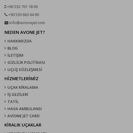
+90 532 761 18 00
+90 530 663 64 90
info@avionejet.com
NEDEN AVONE JET?
HAKKIMIZDA
BLOG
İLETİŞİM
GİZLİLİK POLİTİKASI
UÇUŞ SÖZLEŞMESI
HİZMETLERİMİZ
UÇAK KIRALAMA
İŞ GEZİLERİ
TATİL
HAVA AMBULANSI
AVİONE JET CARD
KIRALIK UÇAKLAR