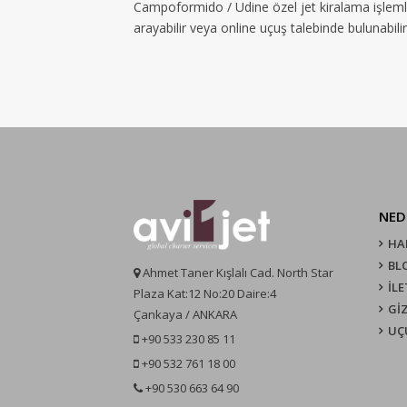
Campoformido / Udine özel jet kiralama işlemle
arayabilir veya online uçuş talebinde bulunabilir
NED
HA
BL
Ahmet Taner Kışlalı Cad. North Star
İLE
Plaza Kat:12 No:20 Daire:4
GİZ
Çankaya / ANKARA
UÇ
+90 533 230 85 11
+90 532 761 18 00
+90 530 663 64 90