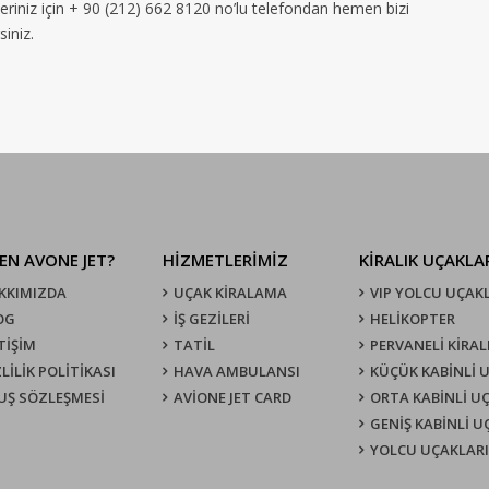
riniz için + 90 (212) 662 8120 no’lu telefondan hemen bizi
siniz.
EN AVONE JET?
HİZMETLERİMİZ
KIRALIK UÇAKLA
KKIMIZDA
UÇAK KIRALAMA
VIP YOLCU UÇAK
OG
İŞ GEZİLERİ
HELİKOPTER
TİŞİM
TATİL
PERVANELİ KİRAL
LİLİK POLİTİKASI
HAVA AMBULANSI
KÜÇÜK KABİNLİ 
UŞ SÖZLEŞMESI
AVİONE JET CARD
ORTA KABİNLİ U
GENİŞ KABİNLİ 
YOLCU UÇAKLARI