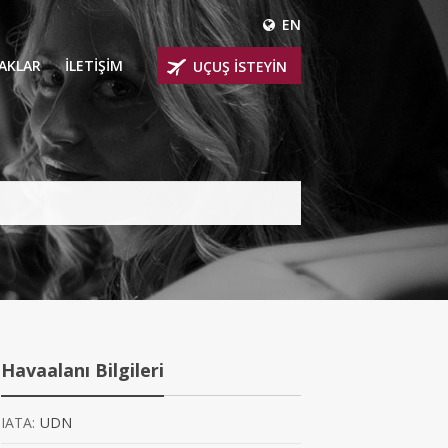
EN
ÇAKLAR
İLETİŞİM
UÇUŞ İSTEYİN
 UÇAKLARI
ER
 KİRALIK UÇAKLAR
BİNLİ UÇAKLAR
İNLİ UÇAKLAR
İNLİ UÇAKLAR
Havaalanı Bilgileri
AKLARI
IATA:
UDN