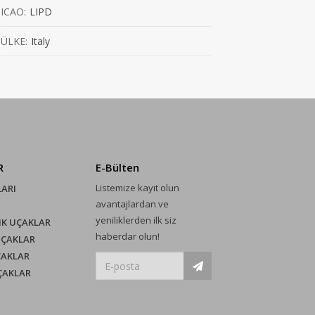
ICAO:
LIPD
ÜLKE:
Italy
R
E-Bülten
Listemize kayıt olun
LARI
avantajlardan ve
yeniliklerden ilk siz
IK UÇAKLAR
haberdar olun!
UÇAKLAR
ÇAKLAR
UÇAKLAR