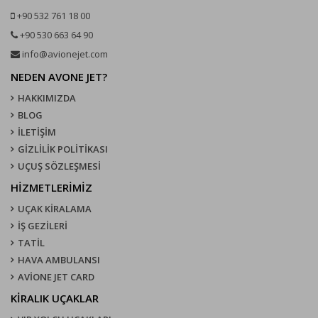
+90 532 761 18 00
+90 530 663 64 90
info@avionejet.com
NEDEN AVONE JET?
HAKKIMIZDA
BLOG
İLETİŞİM
GİZLİLİK POLİTİKASI
UÇUŞ SÖZLEŞMESI
HİZMETLERİMİZ
UÇAK KIRALAMA
İŞ GEZİLERİ
TATİL
HAVA AMBULANSI
AVİONE JET CARD
KIRALIK UÇAKLAR