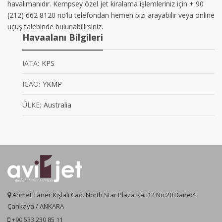
havalimanıdır. Kempsey özel jet kiralama işlemleriniz için + 90
(212) 662 8120 no’lu telefondan hemen bizi arayabilir veya online
uçuş talebinde bulunabilirsiniz.
Havaalanı Bilgileri
IATA:
KPS
ICAO:
YKMP
ÜLKE:
Australia
Ahmet Taner Kışlalı Cad. North Star Plaza Kat:12 No:20 Daire:4
Çankaya / ANKARA
+90 533 230 85 11