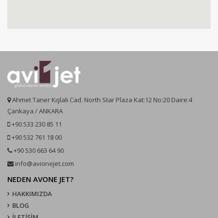
Ahmet Taner Kışlalı Cad. North Star Plaza Kat:12 No:20 Daire:4
Çankaya / ANKARA
+90 533 230 85 11
+90 532 761 18 00
+90 530 663 64 90
info@avionejet.com
NEDEN AVONE JET?
HAKKIMIZDA
BLOG
İLETİŞİM