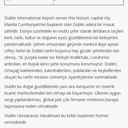
Dublin International Airport serves this historic capital city.
İrlanda Cumhuriyeti’nin başkenti olan Dublin adeta bir masal
şehridir. Dünya üzerindeki en mutlu şehir olarak defalarca seçilen
kent, tarih, kültür ve doğanın eşsiz güzelliklerinin bir birleşimini
yansıtmaktadır. Şehrin ortasından geçerek merkezi ikiye ayıran
Liffey Nehri ile Dublin tarihi boyunca hep gözde şehirlerden biri
olmuş, 18. yüzyıla kadar ise Birleşik Krallık’taki, Londra’nın
ardından, en büyük ikinci şehir konumunu korumuştur. Dublin,
Ortaçağ kalelerinden, katedrallerden, publardan ve heykellerden
oluşan bu tarihi mirasını cömertçe ziyaretçilerine sunmaktadır.
Dublin bu doğal güzelliklerinin yanı sıra Avrupa’nın en önemli
ticaret merkezlerinden biri olmayı da başarmıştır. Ülkenin uygun
vergi yapılandırması, global pek çok firmanın merkezini buraya
taşımasına neden olmaktadır.
Dublin Uluslararası Havalimanı bu köklü başkente hizmet
vermektedir.