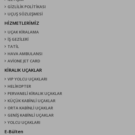
GİZLİLİK POLİTİKASI
UÇUŞ SÖZLEŞMESI
HİZMETLERİMİZ
UÇAK KIRALAMA
İŞ GEZİLERİ
TATİL
HAVA AMBULANSI
AVİONE JET CARD
KIRALIK UÇAKLAR
VIP YOLCU UÇAKLARI
HELİKOPTER
PERVANELİ KİRALIK UÇAKLAR
KÜÇÜK KABİNLİ UÇAKLAR
ORTA KABİNLİ UÇAKLAR
GENİŞ KABİNLİ UÇAKLAR
YOLCU UÇAKLARI
E-Bülten