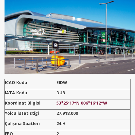
ICAO Kodu
EIDW
IATA Kodu
DUB
Koordinat Bilgisi
53°25′17″N 006°16′12″W
Yolcu İstatistiği
27.918.000
Çalışma Saatleri
24 H
FBO
2