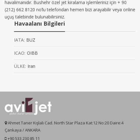
havalimanıdır. Bushehr özel jet kiralama işlemleriniz için + 90
(212) 662 8120 no’lu telefondan hemen bizi arayabilir veya online
uçuş talebinde bulunabilirsiniz.
Havaalanı Bilgileri
IATA:
BUZ
ICAO:
OIBB
ÜLKE:
Iran
Ahmet Taner Kışlalı Cad. North Star Plaza Kat:12 No:20 Daire:4
Çankaya / ANKARA
+90 533 230 85 11