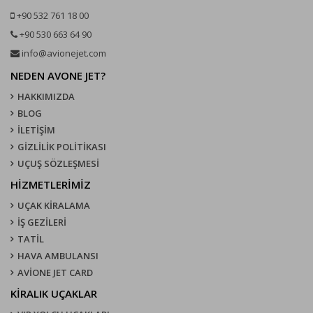
+90 532 761 18 00
+90 530 663 64 90
info@avionejet.com
NEDEN AVONE JET?
HAKKIMIZDA
BLOG
İLETİŞİM
GİZLİLİK POLİTİKASI
UÇUŞ SÖZLEŞMESI
HİZMETLERİMİZ
UÇAK KIRALAMA
İŞ GEZİLERİ
TATİL
HAVA AMBULANSI
AVİONE JET CARD
KIRALIK UÇAKLAR