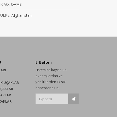
ICAO:
OAMS
ÜLKE:
Afghanistan
R
E-Bülten
Listemize kayıt olun
LARI
avantajlardan ve
yeniliklerden ilk siz
IK UÇAKLAR
haberdar olun!
UÇAKLAR
ÇAKLAR
UÇAKLAR