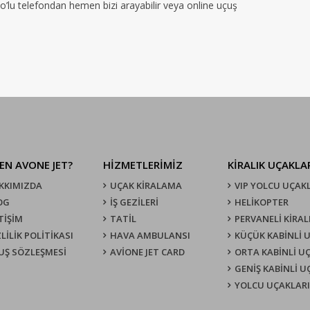
no’lu telefondan hemen bizi arayabilir veya online uçuş
EN AVONE JET?
HİZMETLERİMİZ
KIRALIK UÇAKLA
KKIMIZDA
UÇAK KIRALAMA
VIP YOLCU UÇAK
OG
İŞ GEZİLERİ
HELİKOPTER
TİŞİM
TATİL
PERVANELİ KİRAL
LİLİK POLİTİKASI
HAVA AMBULANSI
KÜÇÜK KABİNLİ 
UŞ SÖZLEŞMESI
AVİONE JET CARD
ORTA KABİNLİ U
GENİŞ KABİNLİ 
YOLCU UÇAKLARI