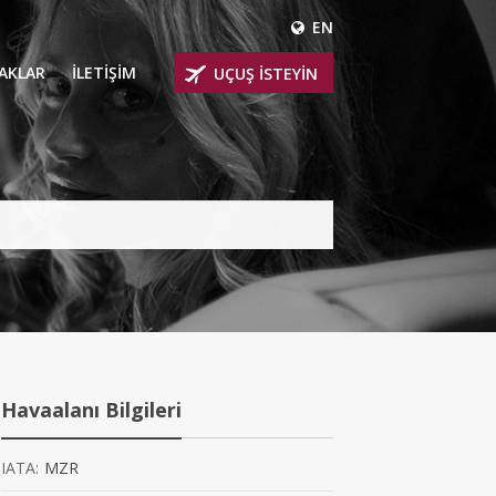
EN
ÇAKLAR
İLETİŞİM
UÇUŞ İSTEYİN
 UÇAKLARI
ER
 KİRALIK UÇAKLAR
BİNLİ UÇAKLAR
İNLİ UÇAKLAR
İNLİ UÇAKLAR
Havaalanı Bilgileri
AKLARI
IATA:
MZR