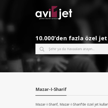
10.000’den fazla özel j
Mazar-I-Sharif
Mazar-I-Sharif, Mazar-I-Sharif’de özel jet kullan