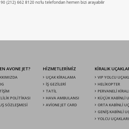
+ 90 (212) 662 8120 no’lu telefondan hemen bizi arayabilir
EN AVONE JET?
HİZMETLERİMİZ
KIRALIK UÇAKLA
KKIMIZDA
UÇAK KIRALAMA
VIP YOLCU UÇAK
OG
İŞ GEZİLERİ
HELİKOPTER
TİŞİM
TATİL
PERVANELİ KİRAL
LİLİK POLİTİKASI
HAVA AMBULANSI
KÜÇÜK KABİNLİ 
UŞ SÖZLEŞMESI
AVİONE JET CARD
ORTA KABİNLİ U
GENİŞ KABİNLİ 
YOLCU UÇAKLARI