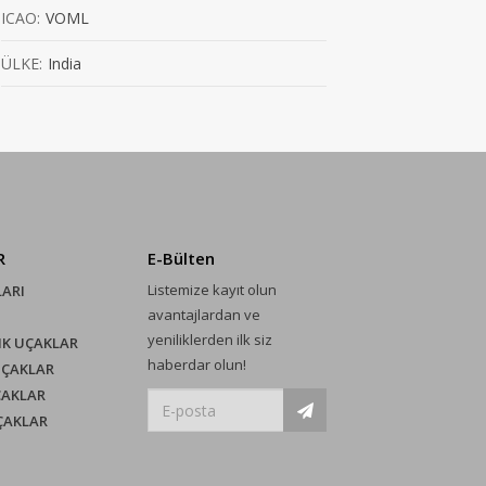
ICAO:
VOML
ÜLKE:
India
R
E-Bülten
Listemize kayıt olun
LARI
avantajlardan ve
yeniliklerden ilk siz
IK UÇAKLAR
haberdar olun!
UÇAKLAR
ÇAKLAR
UÇAKLAR