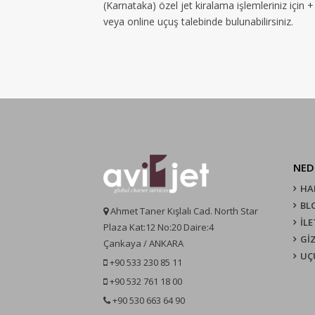
(Karnataka) özel jet kiralama işlemleriniz için 
veya online uçuş talebinde bulunabilirsiniz.
NED
HA
BL
Ahmet Taner Kışlalı Cad. North Star
İLE
Plaza Kat:12 No:20 Daire:4
GİZ
Çankaya / ANKARA
UÇ
+90 533 230 85 11
+90 532 761 18 00
+90 530 663 64 90