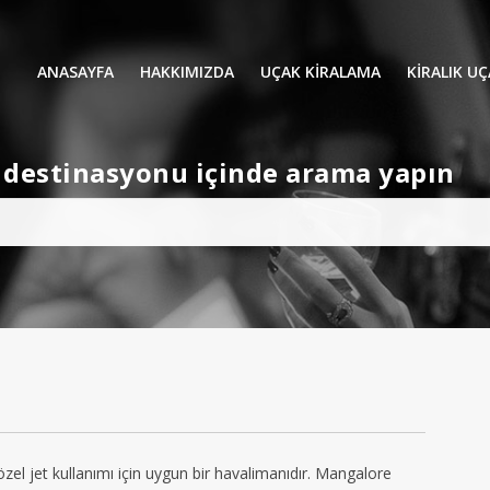
ANASAYFA
HAKKIMIZDA
UÇAK KİRALAMA
KIRALIK U
UÇAK KIRALAMA
VIP YOLCU
et destinasyonu içinde arama yapın
İŞ GEZİLERİ
TATİL
HELİKOPT
HAVA AMBULANSI
PERVANELİ
AVİONE JET CARD
KÜÇÜK KA
ORTA KAB
GENİŞ KAB
YOLCU UÇ
el jet kullanımı için uygun bir havalimanıdır. Mangalore