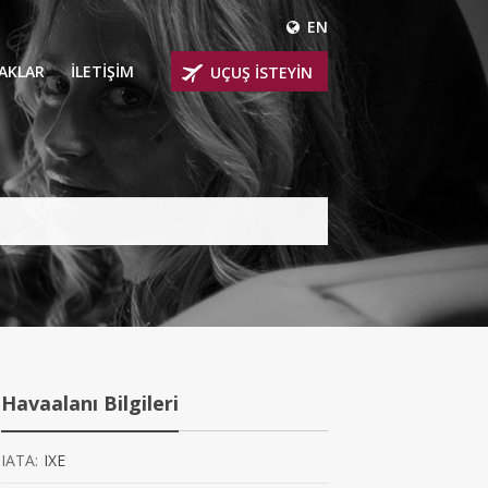
EN
ÇAKLAR
İLETİŞİM
UÇUŞ İSTEYİN
 UÇAKLARI
ER
 KİRALIK UÇAKLAR
BİNLİ UÇAKLAR
İNLİ UÇAKLAR
İNLİ UÇAKLAR
Havaalanı Bilgileri
AKLARI
IATA:
IXE