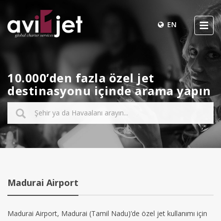
EN
10.000’den fazla özel jet
destinasyonu içinde arama yapın
Madurai Airport
Madurai Airport, Madurai (Tamil Nadu)’de özel jet kullanımı için