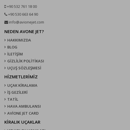
+90 532 761 18 00
+90 530 663 64 90
info@avionejet.com
NEDEN AVONE JET?
HAKKIMIZDA
BLOG
İLETİŞİM
GİZLİLİK POLİTİKASI
UÇUŞ SÖZLEŞMESI
HİZMETLERİMİZ
UÇAK KIRALAMA
İŞ GEZİLERİ
TATİL
HAVA AMBULANSI
AVİONE JET CARD
KIRALIK UÇAKLAR