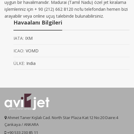
uygun bir havalimanıdır. Madurai (Tamil Nadu) özel jet kiralama
işlemleriniz için + 90 (212) 662 8120 no’lu telefondan hemen bizi
arayabilir veya online uçuş talebinde bulunabilirsiniz.
Havaalanı Bilgileri
IATA:
IXM
ICAO:
VOMD
ÜLKE:
India
Ahmet Taner Kışlalı Cad. North Star Plaza Kat:12 No:20 Daire:4
Çankaya / ANKARA
+90 533 230 85 11