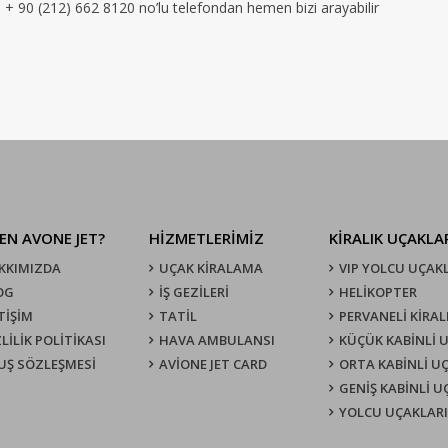
in + 90 (212) 662 8120 no’lu telefondan hemen bizi arayabilir
EN AVONE JET?
HİZMETLERİMİZ
KIRALIK UÇAKLA
KKIMIZDA
UÇAK KIRALAMA
VIP YOLCU UÇAK
OG
İŞ GEZİLERİ
HELİKOPTER
TİŞİM
TATİL
PERVANELİ KİRAL
LİLİK POLİTİKASI
HAVA AMBULANSI
KÜÇÜK KABİNLİ 
UŞ SÖZLEŞMESI
AVİONE JET CARD
ORTA KABİNLİ U
GENİŞ KABİNLİ 
YOLCU UÇAKLARI