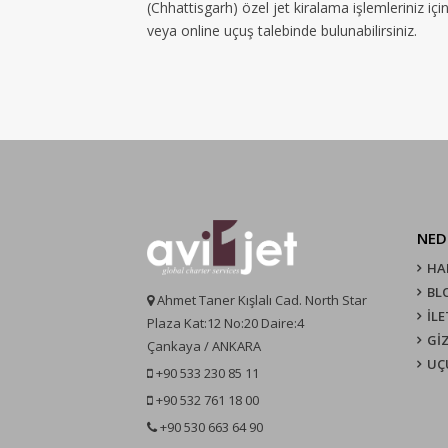
(Chhattisgarh) özel jet kiralama işlemleriniz iç
veya online uçuş talebinde bulunabilirsiniz.
NED
HA
BL
Ahmet Taner Kışlalı Cad. North Star
İLE
Plaza Kat:12 No:20 Daire:4
GİZ
Çankaya / ANKARA
UÇ
+90 533 230 85 11
+90 532 761 18 00
+90 530 663 64 90