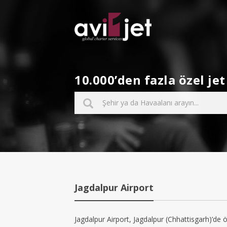
10.000’den fazla özel j
Jagdalpur Airport
Jagdalpur Airport, Jagdalpur (Chhattisgarh)’de öz