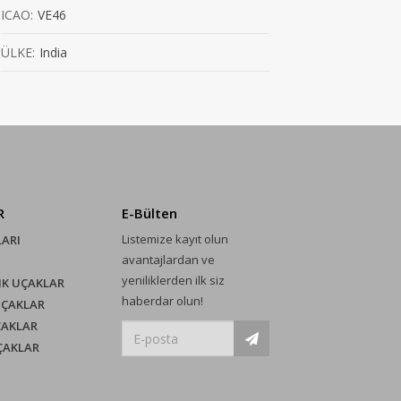
ICAO:
VE46
ÜLKE:
India
R
E-Bülten
Listemize kayıt olun
LARI
avantajlardan ve
yeniliklerden ilk siz
IK UÇAKLAR
haberdar olun!
UÇAKLAR
ÇAKLAR
UÇAKLAR