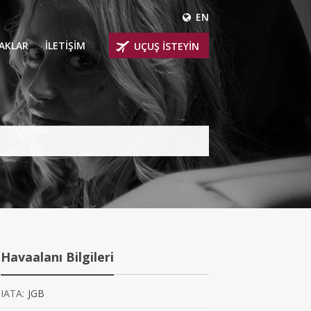
EN
ÇAKLAR
İLETİŞİM
UÇUŞ İSTEYİN
 UÇAKLARI
ER
 KİRALIK UÇAKLAR
BİNLİ UÇAKLAR
İNLİ UÇAKLAR
İNLİ UÇAKLAR
Havaalanı Bilgileri
AKLARI
IATA:
JGB