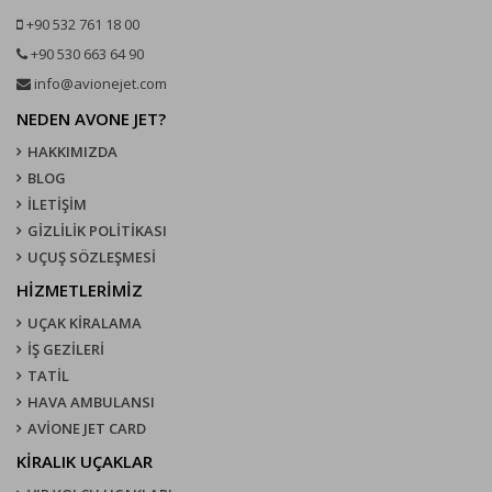
+90 532 761 18 00
+90 530 663 64 90
info@avionejet.com
NEDEN AVONE JET?
HAKKIMIZDA
BLOG
İLETİŞİM
GİZLİLİK POLİTİKASI
UÇUŞ SÖZLEŞMESI
HİZMETLERİMİZ
UÇAK KIRALAMA
İŞ GEZİLERİ
TATİL
HAVA AMBULANSI
AVİONE JET CARD
KIRALIK UÇAKLAR