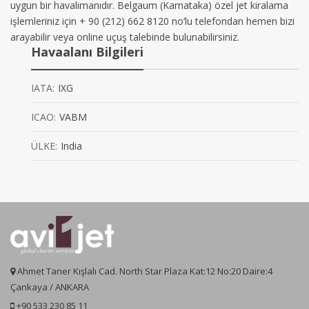
uygun bir havalimanıdır. Belgaum (Karnataka) özel jet kiralama
işlemleriniz için + 90 (212) 662 8120 no’lu telefondan hemen bizi
arayabilir veya online uçuş talebinde bulunabilirsiniz.
Havaalanı Bilgileri
IATA:
IXG
ICAO:
VABM
ÜLKE:
India
Ahmet Taner Kışlalı Cad. North Star Plaza Kat:12 No:20 Daire:4
Çankaya / ANKARA
+90 533 230 85 11