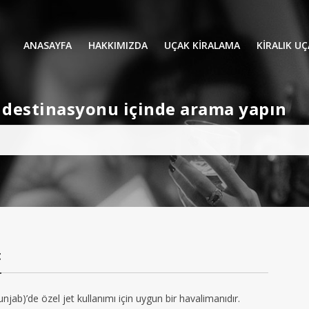
ANASAYFA
HAKKIMIZDA
UÇAK KİRALAMA
KIRALIK U
UÇAK KIRALAMA
VIP YOLCU
et destinasyonu içinde arama yapın
İŞ GEZİLERİ
TATİL
HELİKOPT
HAVA AMBULANSI
PERVANELİ
AVİONE JET CARD
KÜÇÜK KA
ORTA KAB
GENİŞ KAB
t
YOLCU UÇ
njab)’de özel jet kullanımı için uygun bir havalimanıdır.