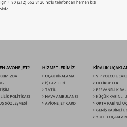
z için + 90 (212) 662 8120 no’lu telefondan hemen bizi
siniz.
EN AVONE JET?
HİZMETLERİMİZ
KIRALIK UÇAKLA
KKIMIZDA
UÇAK KIRALAMA
VIP YOLCU UÇAK
OG
İŞ GEZİLERİ
HELİKOPTER
TİŞİM
TATİL
PERVANELİ KİRAL
LİLİK POLİTİKASI
HAVA AMBULANSI
KÜÇÜK KABİNLİ 
UŞ SÖZLEŞMESI
AVİONE JET CARD
ORTA KABİNLİ U
GENİŞ KABİNLİ 
YOLCU UÇAKLARI