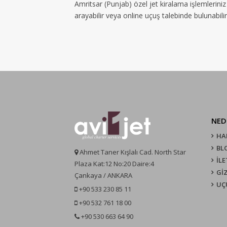
Amritsar (Punjab) özel jet kiralama işlemlerini
arayabilir veya online uçuş talebinde bulunabilir
NED
HA
BL
Ahmet Taner Kışlalı Cad. North Star
İLE
Plaza Kat:12 No:20 Daire:4
GİZ
Çankaya / ANKARA
UÇ
+90 533 230 85 11
+90 532 761 18 00
+90 530 663 64 90