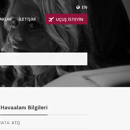
EN
ÇAKLAR
İLETİŞİM
UÇUŞ İSTEYİN
 UÇAKLARI
ER
 KİRALIK UÇAKLAR
BİNLİ UÇAKLAR
İNLİ UÇAKLAR
İNLİ UÇAKLAR
Havaalanı Bilgileri
AKLARI
IATA:
ATQ