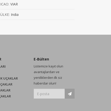
ICAO:
VIAR
ÜLKE:
India
R
E-Bülten
Listemize kayıt olun
LARI
avantajlardan ve
yeniliklerden ilk siz
IK UÇAKLAR
haberdar olun!
UÇAKLAR
ÇAKLAR
UÇAKLAR