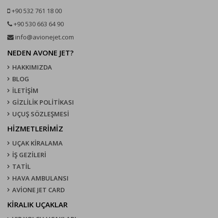
+90 532 761 18 00
+90 530 663 64 90
info@avionejet.com
NEDEN AVONE JET?
HAKKIMIZDA
BLOG
İLETİŞİM
GİZLİLİK POLİTİKASI
UÇUŞ SÖZLEŞMESI
HİZMETLERİMİZ
UÇAK KIRALAMA
İŞ GEZİLERİ
TATİL
HAVA AMBULANSI
AVİONE JET CARD
KIRALIK UÇAKLAR