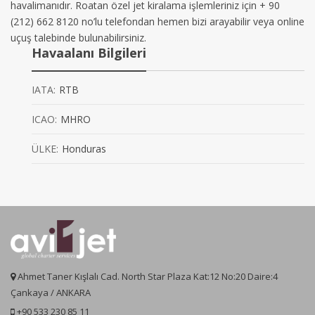
havalimanıdır. Roatan özel jet kiralama işlemleriniz için + 90
(212) 662 8120 no’lu telefondan hemen bizi arayabilir veya online
uçuş talebinde bulunabilirsiniz.
Havaalanı Bilgileri
IATA:
RTB
ICAO:
MHRO
ÜLKE:
Honduras
Ahmet Taner Kışlalı Cad. North Star Plaza Kat:12 No:20 Daire:4
Çankaya / ANKARA
+90 533 230 85 11