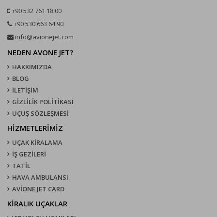
+90 532 761 18 00
+90 530 663 64 90
info@avionejet.com
NEDEN AVONE JET?
HAKKIMIZDA
BLOG
İLETİŞİM
GİZLİLİK POLİTİKASI
UÇUŞ SÖZLEŞMESI
HİZMETLERİMİZ
UÇAK KIRALAMA
İŞ GEZİLERİ
TATİL
HAVA AMBULANSI
AVİONE JET CARD
KIRALIK UÇAKLAR