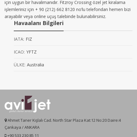
için uygun bir havalimanıdır. Fitzroy Crossing özel jet kiralama
işlemleriniz için + 90 (212) 662 8120 no’lu telefondan hemen bizi
arayabilir veya online uçuş talebinde bulunabilirsiniz.
Havaalanı Bilgileri
IATA:
FIZ
ICAO:
YFTZ
ÜLKE:
Australia
Ahmet Taner Kışlalı Cad. North Star Plaza Kat:12 No:20 Daire:4
Çankaya / ANKARA
+90 533 230 85 11