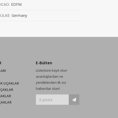
ICAO:
EDFM
ÜLKE:
Germany
R
E-Bülten
Listemize kayıt olun
LARI
avantajlardan ve
yeniliklerden ilk siz
IK UÇAKLAR
haberdar olun!
UÇAKLAR
ÇAKLAR
UÇAKLAR