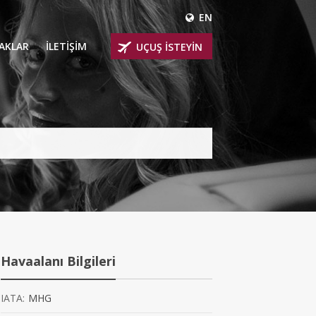
EN
ÇAKLAR
İLETİŞİM
UÇUŞ İSTEYİN
 UÇAKLARI
ER
 KİRALIK UÇAKLAR
BİNLİ UÇAKLAR
İNLİ UÇAKLAR
İNLİ UÇAKLAR
Havaalanı Bilgileri
AKLARI
IATA:
MHG