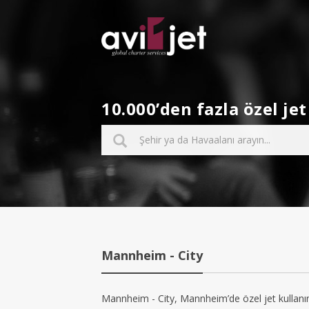
10.000’den fazla özel j
Mannheim - City
Mannheim - City, Mannheim’de özel jet kullanım