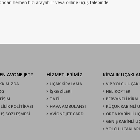
efondan hemen bizi arayabilir veya online uçuş talebinde
EN AVONE JET?
HİZMETLERİMİZ
KIRALIK UÇAKLA
KKIMIZDA
UÇAK KIRALAMA
VIP YOLCU UÇAK
OG
İŞ GEZİLERİ
HELİKOPTER
TİŞİM
TATİL
PERVANELİ KİRAL
LİLİK POLİTİKASI
HAVA AMBULANSI
KÜÇÜK KABİNLİ 
UŞ SÖZLEŞMESI
AVİONE JET CARD
ORTA KABİNLİ U
GENİŞ KABİNLİ 
YOLCU UÇAKLARI