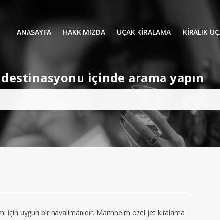
ANASAYFA
HAKKIMIZDA
UÇAK KİRALAMA
KIRALIK U
UÇAK KIRALAMA
VIP YOLCU
et destinasyonu içinde arama yapın
İŞ GEZİLERİ
TATİL
HELİKOPT
HAVA AMBULANSI
PERVANELİ
AVİONE JET CARD
KÜÇÜK KA
ORTA KAB
GENİŞ KAB
YOLCU UÇ
ı için uygun bir havalimanıdır. Mannheim özel jet kiralama