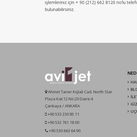
işlemleriniz için + 90 (212) 662 8120 no’lu tel
bulunabilirsiniz.
NED
HA
BL
Ahmet Taner Kışlalı Cad. North Star
İLE
Plaza Kat:12 No:20 Daire:4
GİZ
Çankaya / ANKARA
UÇ
+90 533 230 85 11
+90 532 761 18 00
+90 530 663 64 90