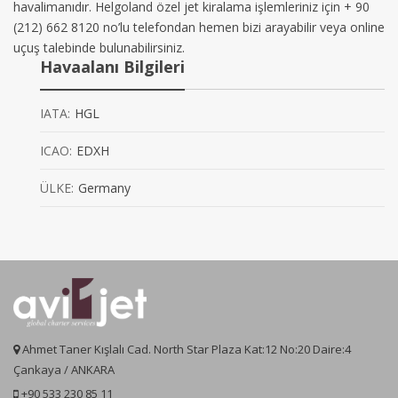
havalimanıdır. Helgoland özel jet kiralama işlemleriniz için + 90
(212) 662 8120 no’lu telefondan hemen bizi arayabilir veya online
uçuş talebinde bulunabilirsiniz.
Havaalanı Bilgileri
IATA:
HGL
ICAO:
EDXH
ÜLKE:
Germany
Ahmet Taner Kışlalı Cad. North Star Plaza Kat:12 No:20 Daire:4
Çankaya / ANKARA
+90 533 230 85 11