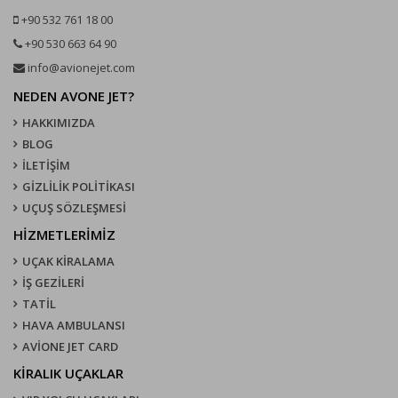
+90 532 761 18 00
+90 530 663 64 90
info@avionejet.com
NEDEN AVONE JET?
HAKKIMIZDA
BLOG
İLETİŞİM
GİZLİLİK POLİTİKASI
UÇUŞ SÖZLEŞMESI
HİZMETLERİMİZ
UÇAK KIRALAMA
İŞ GEZİLERİ
TATİL
HAVA AMBULANSI
AVİONE JET CARD
KIRALIK UÇAKLAR