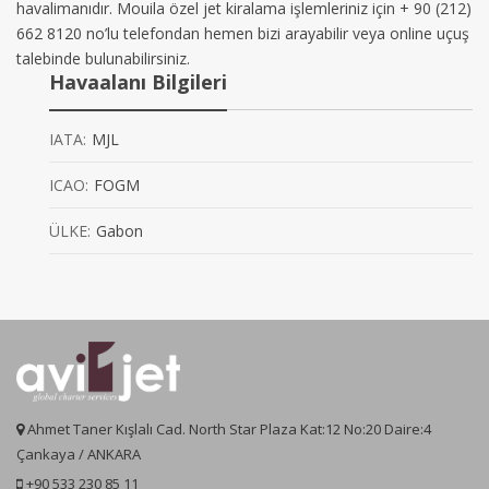
havalimanıdır. Mouila özel jet kiralama işlemleriniz için + 90 (212)
662 8120 no’lu telefondan hemen bizi arayabilir veya online uçuş
talebinde bulunabilirsiniz.
Havaalanı Bilgileri
IATA:
MJL
ICAO:
FOGM
ÜLKE:
Gabon
Ahmet Taner Kışlalı Cad. North Star Plaza Kat:12 No:20 Daire:4
Çankaya / ANKARA
+90 533 230 85 11