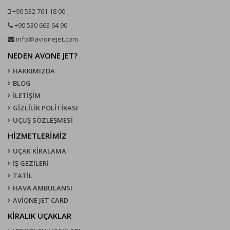
+90 532 761 18 00
+90 530 663 64 90
info@avionejet.com
NEDEN AVONE JET?
HAKKIMIZDA
BLOG
İLETİŞİM
GİZLİLİK POLİTİKASI
UÇUŞ SÖZLEŞMESI
HİZMETLERİMİZ
UÇAK KIRALAMA
İŞ GEZİLERİ
TATİL
HAVA AMBULANSI
AVİONE JET CARD
KIRALIK UÇAKLAR