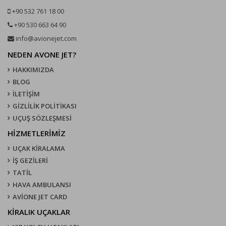
+90 532 761 18 00
+90 530 663 64 90
info@avionejet.com
NEDEN AVONE JET?
HAKKIMIZDA
BLOG
İLETİŞİM
GİZLİLİK POLİTİKASI
UÇUŞ SÖZLEŞMESI
HİZMETLERİMİZ
UÇAK KIRALAMA
İŞ GEZİLERİ
TATİL
HAVA AMBULANSI
AVİONE JET CARD
KIRALIK UÇAKLAR