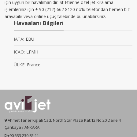
için uygun bir havalimanıdır. St Etienne özel jet kiralama
işlemleriniz için + 90 (212) 662 8120 no’lu telefondan hemen bizi
arayabilir veya online uçuş talebinde bulunabilirsiniz.
Havaalanı Bilgileri
IATA:
EBU
ICAO:
LFMH
ÜLKE:
France
Ahmet Taner Kışlalı Cad. North Star Plaza Kat:12 No:20 Daire:4
Çankaya / ANKARA
+90 533 230 85 11