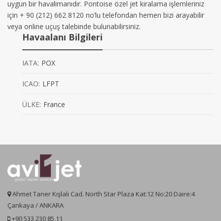
uygun bir havalimanıdır. Pontoise özel jet kiralama işlemleriniz
için + 90 (212) 662 8120 no’lu telefondan hemen bizi arayabilir
veya online uçuş talebinde bulunabilirsiniz.
Havaalanı Bilgileri
IATA:
POX
ICAO:
LFPT
ÜLKE:
France
Ahmet Taner Kışlalı Cad. North Star Plaza Kat:12 No:20 Daire:4
Çankaya / ANKARA
+90 533 230 85 11