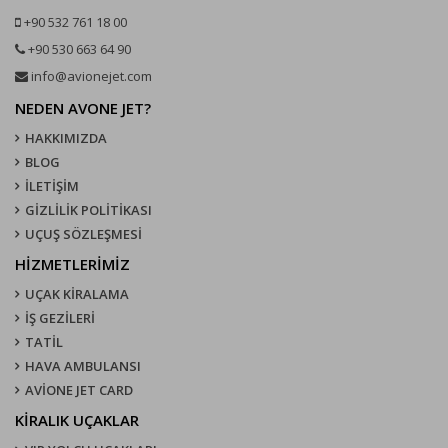
+90 532 761 18 00
+90 530 663 64 90
info@avionejet.com
NEDEN AVONE JET?
HAKKIMIZDA
BLOG
İLETİŞİM
GİZLİLİK POLİTİKASI
UÇUŞ SÖZLEŞMESI
HİZMETLERİMİZ
UÇAK KIRALAMA
İŞ GEZİLERİ
TATİL
HAVA AMBULANSI
AVİONE JET CARD
KIRALIK UÇAKLAR