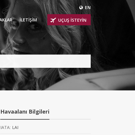
EN
ÇAKLAR
İLETİŞİM
UÇUŞ İSTEYİN
 UÇAKLARI
ER
 KİRALIK UÇAKLAR
BİNLİ UÇAKLAR
İNLİ UÇAKLAR
İNLİ UÇAKLAR
Havaalanı Bilgileri
AKLARI
IATA:
LAI