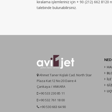
kiralama işlemleriniz için + 90 (212) 662 8120 
talebinde bulunabilirsiniz.
NED
HA
BL
Ahmet Taner Kışlalı Cad. North Star
İLE
Plaza Kat:12 No:20 Daire:4
GİZ
Çankaya / ANKARA
UÇ
+90 533 230 85 11
+90 532 761 18 00
+90 530 663 64 90