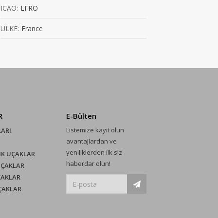
ICAO:
LFRO
ÜLKE:
France
R
E-Bülten
Listemize kayıt olun
LARI
avantajlardan ve
yeniliklerden ilk siz
IK UÇAKLAR
haberdar olun!
UÇAKLAR
ÇAKLAR
UÇAKLAR