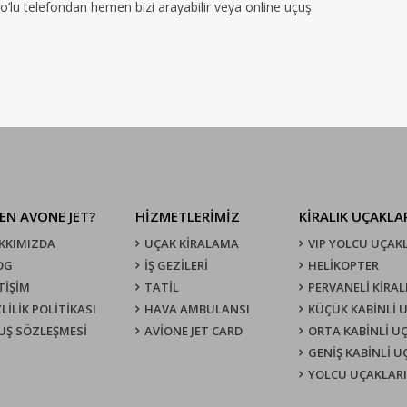
no’lu telefondan hemen bizi arayabilir veya online uçuş
EN AVONE JET?
HİZMETLERİMİZ
KIRALIK UÇAKLA
KKIMIZDA
UÇAK KIRALAMA
VIP YOLCU UÇAK
OG
İŞ GEZİLERİ
HELİKOPTER
TİŞİM
TATİL
PERVANELİ KİRAL
LİLİK POLİTİKASI
HAVA AMBULANSI
KÜÇÜK KABİNLİ 
UŞ SÖZLEŞMESI
AVİONE JET CARD
ORTA KABİNLİ U
GENİŞ KABİNLİ 
YOLCU UÇAKLARI