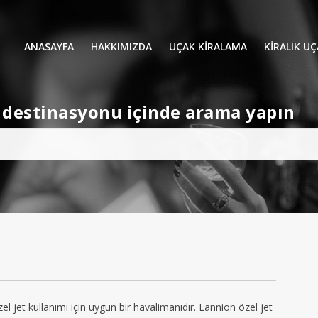
ANASAYFA
HAKKIMIZDA
UÇAK KİRALAMA
KIRALIK U
UÇAK KIRALAMA
VIP YOLCU
et destinasyonu içinde arama yapın
İŞ GEZİLERİ
TATİL
HELİKOPT
HAVA AMBULANSI
PERVANELİ
AVİONE JET CARD
KÜÇÜK KA
ORTA KAB
GENİŞ KAB
YOLCU UÇ
l jet kullanımı için uygun bir havalimanıdır. Lannion özel jet