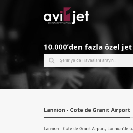
10.000’den fazla özel j
Lannion - Cote de Granit Airport
Lannion - Cote de Granit Airport, Lannion’de öze