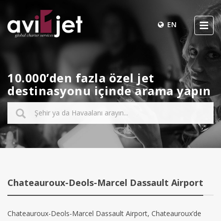
EN
10.000’den fazla özel jet
destinasyonu içinde arama yapın
Chateauroux-Deols-Marcel Dassault Airport
Chateauroux-Deols-Marcel Dassault Airport, Chateauroux’de