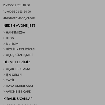
+90 532 761 18 00
+90 530 663 64 90
info@avionejet.com
NEDEN AVONE JET?
HAKKIMIZDA
BLOG
İLETİŞİM
GİZLİLİK POLİTİKASI
UÇUŞ SÖZLEŞMESI
HİZMETLERİMİZ
UÇAK KIRALAMA
İŞ GEZİLERİ
TATİL
HAVA AMBULANSI
AVİONE JET CARD
KIRALIK UÇAKLAR