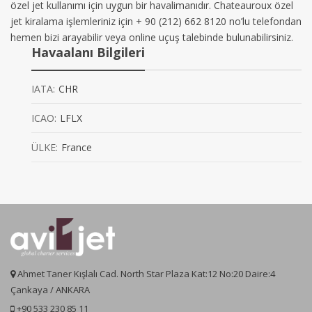
özel jet kullanımı için uygun bir havalimanıdır. Chateauroux özel
jet kiralama işlemleriniz için + 90 (212) 662 8120 no’lu telefondan
hemen bizi arayabilir veya online uçuş talebinde bulunabilirsiniz.
Havaalanı Bilgileri
IATA:
CHR
ICAO:
LFLX
ÜLKE:
France
Ahmet Taner Kışlalı Cad. North Star Plaza Kat:12 No:20 Daire:4
Çankaya / ANKARA
+90 533 230 85 11