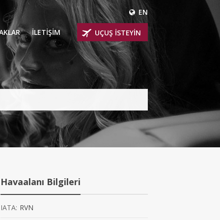
EN
ÇAKLAR
İLETİŞİM
UÇUŞ İSTEYİN
 UÇAKLARI
ER
 KİRALIK UÇAKLAR
BİNLİ UÇAKLAR
İNLİ UÇAKLAR
İNLİ UÇAKLAR
Havaalanı Bilgileri
AKLARI
IATA:
RVN