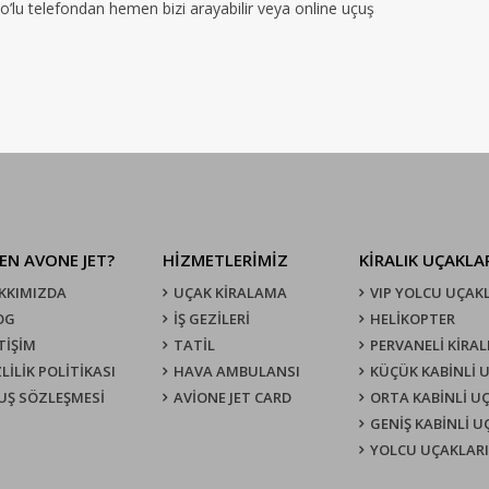
no’lu telefondan hemen bizi arayabilir veya online uçuş
EN AVONE JET?
HİZMETLERİMİZ
KIRALIK UÇAKLA
KKIMIZDA
UÇAK KIRALAMA
VIP YOLCU UÇAK
OG
İŞ GEZİLERİ
HELİKOPTER
TİŞİM
TATİL
PERVANELİ KİRAL
LİLİK POLİTİKASI
HAVA AMBULANSI
KÜÇÜK KABİNLİ 
UŞ SÖZLEŞMESI
AVİONE JET CARD
ORTA KABİNLİ U
GENİŞ KABİNLİ 
YOLCU UÇAKLARI