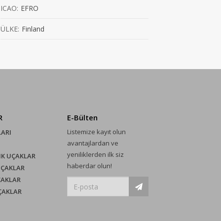
ICAO:
EFRO
ÜLKE:
Finland
R
E-Bülten
Listemize kayıt olun
LARI
avantajlardan ve
yeniliklerden ilk siz
IK UÇAKLAR
haberdar olun!
UÇAKLAR
ÇAKLAR
UÇAKLAR