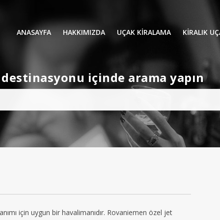
ANASAYFA
HAKKIMIZDA
UÇAK KİRALAMA
KIRALIK U
UÇAK KIRALAMA
VIP YOLCU
et destinasyonu içinde arama yapın
İŞ GEZİLERİ
TATİL
HELİKOPT
HAVA AMBULANSI
PERVANELİ
AVİONE JET CARD
KÜÇÜK KA
ORTA KAB
GENİŞ KAB
YOLCU UÇ
anımı için uygun bir havalimanıdır. Rovaniemen özel jet