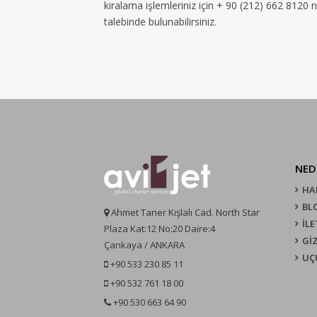
kiralama işlemleriniz için + 90 (212) 662 8120 
talebinde bulunabilirsiniz.
NED
HA
BL
Ahmet Taner Kışlalı Cad. North Star
İLE
Plaza Kat:12 No:20 Daire:4
GİZ
Çankaya / ANKARA
UÇ
+90 533 230 85 11
+90 532 761 18 00
+90 530 663 64 90