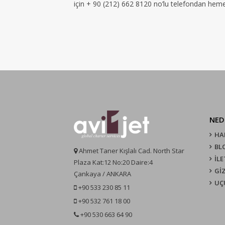
için + 90 (212) 662 8120 no’lu telefondan hemen 
NED
HA
BL
Ahmet Taner Kışlalı Cad. North Star
İLE
Plaza Kat:12 No:20 Daire:4
GİZ
Çankaya / ANKARA
UÇ
+90 533 230 85 11
+90 532 761 18 00
+90 530 663 64 90