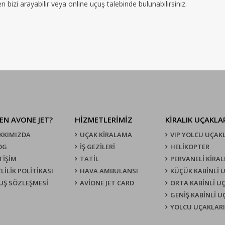
bizi arayabilir veya online uçuş talebinde bulunabilirsiniz.
EN AVONE JET?
HİZMETLERİMİZ
KIRALIK UÇAKLA
KKIMIZDA
UÇAK KIRALAMA
VIP YOLCU UÇAK
OG
İŞ GEZİLERİ
HELİKOPTER
TİŞİM
TATİL
PERVANELİ KİRAL
LİLİK POLİTİKASI
HAVA AMBULANSI
KÜÇÜK KABİNLİ 
UŞ SÖZLEŞMESI
AVİONE JET CARD
ORTA KABİNLİ U
GENİŞ KABİNLİ 
YOLCU UÇAKLARI