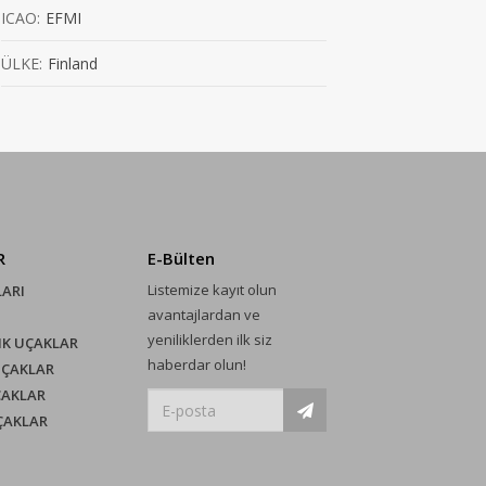
ICAO:
EFMI
ÜLKE:
Finland
R
E-Bülten
Listemize kayıt olun
LARI
avantajlardan ve
yeniliklerden ilk siz
IK UÇAKLAR
haberdar olun!
UÇAKLAR
ÇAKLAR
UÇAKLAR