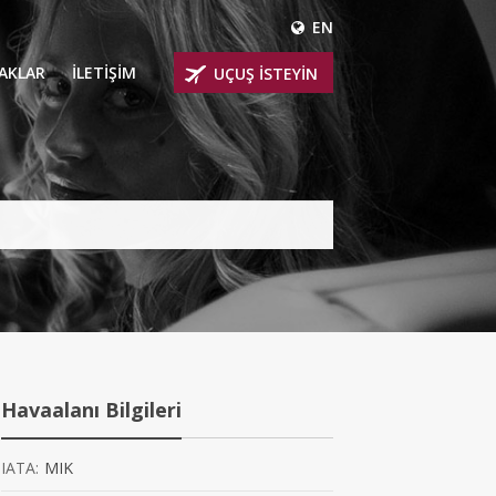
EN
ÇAKLAR
İLETİŞİM
UÇUŞ İSTEYİN
 UÇAKLARI
ER
 KİRALIK UÇAKLAR
BİNLİ UÇAKLAR
İNLİ UÇAKLAR
İNLİ UÇAKLAR
Havaalanı Bilgileri
AKLARI
IATA:
MIK