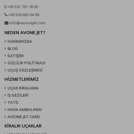
+90 532 761 18 00
+90 530 663 64 90
info@avionejet.com
NEDEN AVONE JET?
HAKKIMIZDA
BLOG
İLETİŞİM
GİZLİLİK POLİTİKASI
UÇUŞ SÖZLEŞMESI
HİZMETLERİMİZ
UÇAK KIRALAMA
İŞ GEZİLERİ
TATİL
HAVA AMBULANSI
AVİONE JET CARD
KIRALIK UÇAKLAR