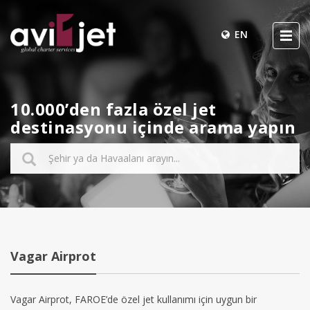
EN
10.000’den fazla özel jet
destinasyonu içinde arama yapın
Vagar Airprot
Vagar Airprot, FAROE’de özel jet kullanımı için uygun bir