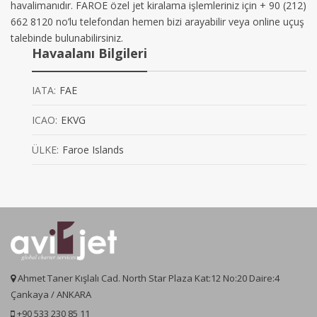
havalimanıdır. FAROE özel jet kiralama işlemleriniz için + 90 (212)
662 8120 no’lu telefondan hemen bizi arayabilir veya online uçuş
talebinde bulunabilirsiniz.
Havaalanı Bilgileri
IATA:
FAE
ICAO:
EKVG
ÜLKE:
Faroe Islands
Ahmet Taner Kışlalı Cad. North Star Plaza Kat:12 No:20 Daire:4
Çankaya / ANKARA
+90 533 230 85 11