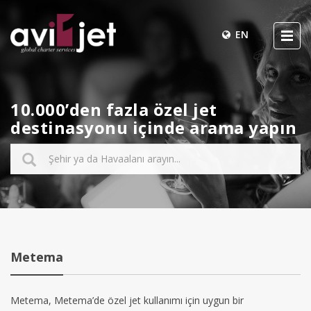
EN
10.000’den fazla özel jet
destinasyonu içinde arama yapın
Metema
Metema, Metema’de özel jet kullanımı için uygun bir