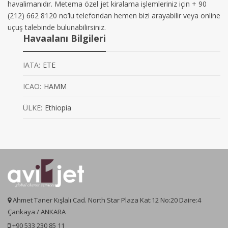
havalimanıdır. Metema özel jet kiralama işlemleriniz için + 90
(212) 662 8120 no’lu telefondan hemen bizi arayabilir veya online
uçuş talebinde bulunabilirsiniz.
Havaalanı Bilgileri
IATA:
ETE
ICAO:
HAMM
ÜLKE:
Ethiopia
Ahmet Taner Kışlalı Cad. North Star Plaza Kat:12 No:20 Daire:4
Çankaya / ANKARA
+90 533 230 85 11