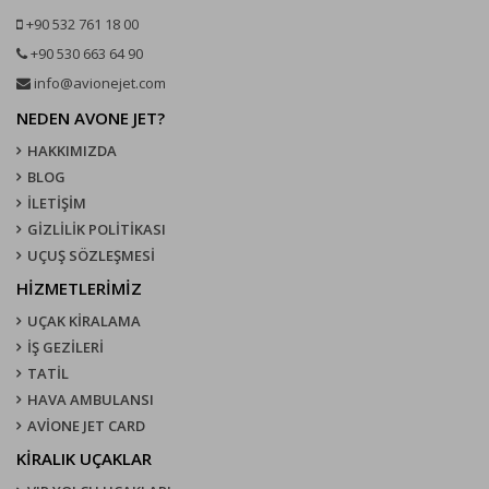
+90 532 761 18 00
+90 530 663 64 90
info@avionejet.com
NEDEN AVONE JET?
HAKKIMIZDA
BLOG
İLETİŞİM
GİZLİLİK POLİTİKASI
UÇUŞ SÖZLEŞMESI
HİZMETLERİMİZ
UÇAK KIRALAMA
İŞ GEZİLERİ
TATİL
HAVA AMBULANSI
AVİONE JET CARD
KIRALIK UÇAKLAR