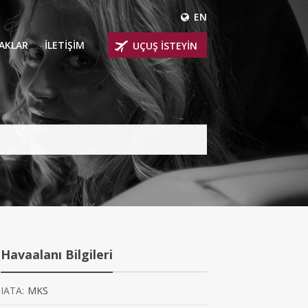
EN
ÇAKLAR
İLETİŞİM
UÇUŞ İSTEYİN
 UÇAKLARI
ER
 KİRALIK UÇAKLAR
BİNLİ UÇAKLAR
İNLİ UÇAKLAR
İNLİ UÇAKLAR
Havaalanı Bilgileri
AKLARI
IATA:
MKS