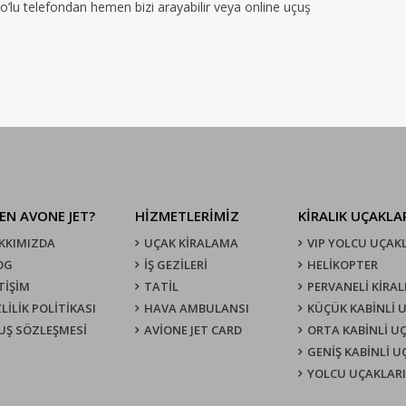
no’lu telefondan hemen bizi arayabilir veya online uçuş
EN AVONE JET?
HİZMETLERİMİZ
KIRALIK UÇAKLA
KKIMIZDA
UÇAK KIRALAMA
VIP YOLCU UÇAK
OG
İŞ GEZİLERİ
HELİKOPTER
TİŞİM
TATİL
PERVANELİ KİRAL
LİLİK POLİTİKASI
HAVA AMBULANSI
KÜÇÜK KABİNLİ 
UŞ SÖZLEŞMESI
AVİONE JET CARD
ORTA KABİNLİ U
GENİŞ KABİNLİ 
YOLCU UÇAKLARI