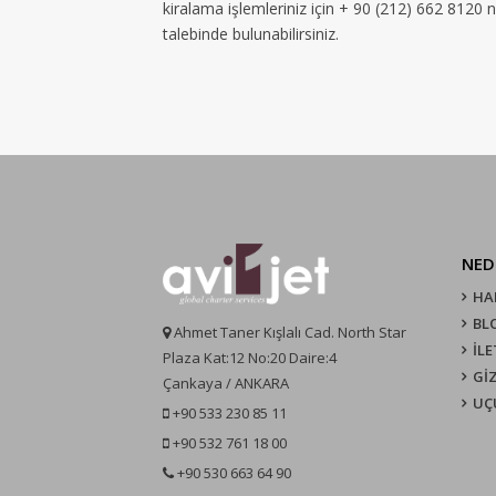
kiralama işlemleriniz için + 90 (212) 662 8120 
talebinde bulunabilirsiniz.
NED
HA
BL
Ahmet Taner Kışlalı Cad. North Star
İLE
Plaza Kat:12 No:20 Daire:4
GİZ
Çankaya / ANKARA
UÇ
+90 533 230 85 11
+90 532 761 18 00
+90 530 663 64 90