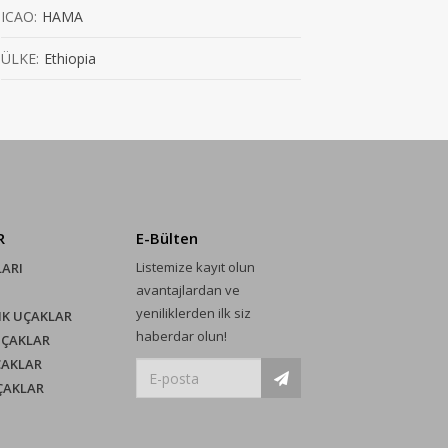
ICAO:
HAMA
ÜLKE:
Ethiopia
R
E-Bülten
Listemize kayıt olun
LARI
avantajlardan ve
yeniliklerden ilk siz
IK UÇAKLAR
haberdar olun!
UÇAKLAR
ÇAKLAR
UÇAKLAR