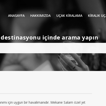
ANASAYFA
HAKKIMIZDA
UÇAK KİRALAMA
KIRALIK U
UÇAK KIRALAMA
VIP YOLCU
et destinasyonu içinde arama yapın
İŞ GEZİLERİ
TATİL
HELİKOPT
HAVA AMBULANSI
PERVANELİ
AVİONE JET CARD
KÜÇÜK KA
ORTA KAB
GENİŞ KAB
YOLCU UÇ
ımı için uygun bir havalimanıdır. Mekane Salam özel jet