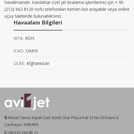
havalimanıdır. Kandahar özel jet kiralama işlemleriniz için + 90
(212) 662 8120 no’lu telefondan hemen bizi arayabilir veya online
uçuş talebinde bulunabilirsiniz.
Havaalanı Bilgileri
IATA:
KDH
ICAO:
OAKN
ÜLKE:
Afghanistan
Ahmet Taner Kışlalı Cad. North Star Plaza Kat:12 No:20 Daire:4
Çankaya / ANKARA
+90 533 230 85 11