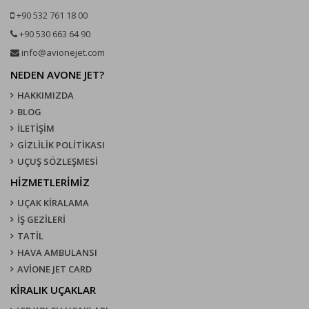
+90 532 761 18 00
+90 530 663 64 90
info@avionejet.com
NEDEN AVONE JET?
HAKKIMIZDA
BLOG
İLETİŞİM
GİZLİLİK POLİTİKASI
UÇUŞ SÖZLEŞMESI
HİZMETLERİMİZ
UÇAK KIRALAMA
İŞ GEZİLERİ
TATİL
HAVA AMBULANSI
AVİONE JET CARD
KIRALIK UÇAKLAR