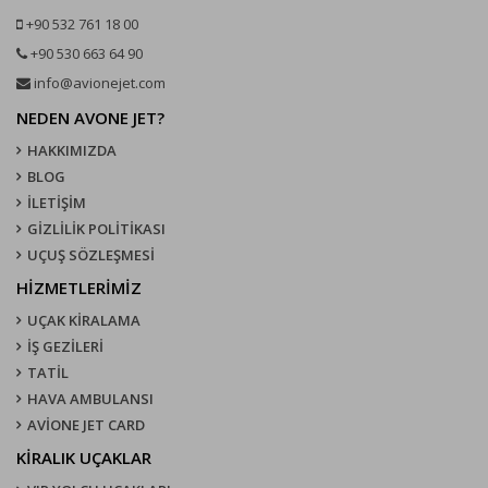
+90 532 761 18 00
+90 530 663 64 90
info@avionejet.com
NEDEN AVONE JET?
HAKKIMIZDA
BLOG
İLETİŞİM
GİZLİLİK POLİTİKASI
UÇUŞ SÖZLEŞMESI
HİZMETLERİMİZ
UÇAK KIRALAMA
İŞ GEZİLERİ
TATİL
HAVA AMBULANSI
AVİONE JET CARD
KIRALIK UÇAKLAR