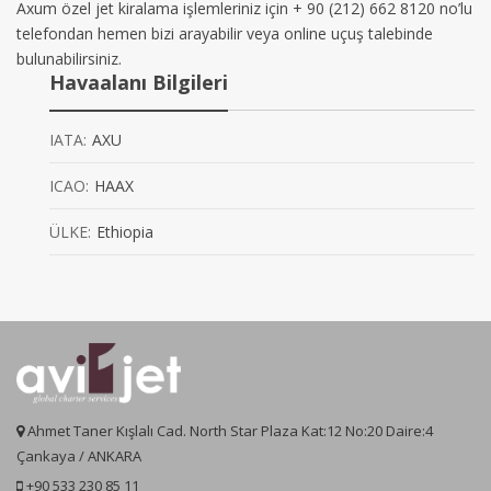
Axum özel jet kiralama işlemleriniz için + 90 (212) 662 8120 no’lu
telefondan hemen bizi arayabilir veya online uçuş talebinde
bulunabilirsiniz.
Havaalanı Bilgileri
IATA:
AXU
ICAO:
HAAX
ÜLKE:
Ethiopia
Ahmet Taner Kışlalı Cad. North Star Plaza Kat:12 No:20 Daire:4
Çankaya / ANKARA
+90 533 230 85 11