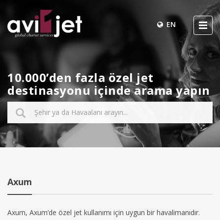
EN
10.000’den fazla özel jet
destinasyonu içinde arama yapın
Axum
Axum, Axum’de özel jet kullanımı için uygun bir havalimanıdır.