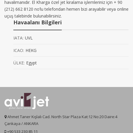
havalimanıdır. El Kharga özel jet kiralama işlemleriniz için + 90
(212) 662 8120 no’lu telefondan hemen bizi arayabilir veya online
uçuş talebinde bulunabilirsiniz.
Havaalanı Bilgileri
IATA:
UVL
ICAO:
HEKG
ÜLKE:
Egypt
Ahmet Taner Kışlalı Cad. North Star Plaza Kat:12 No:20 Daire:4
Çankaya / ANKARA
+90 533 230 85 11