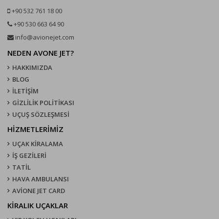
+90 532 761 18 00
+90 530 663 64 90
info@avionejet.com
NEDEN AVONE JET?
HAKKIMIZDA
BLOG
İLETİŞİM
GİZLİLİK POLİTİKASI
UÇUŞ SÖZLEŞMESI
HİZMETLERİMİZ
UÇAK KIRALAMA
İŞ GEZİLERİ
TATİL
HAVA AMBULANSI
AVİONE JET CARD
KIRALIK UÇAKLAR