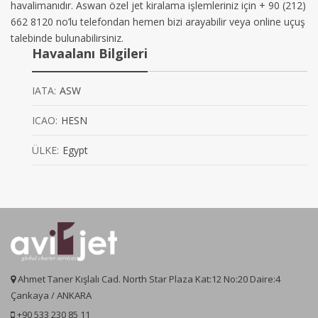
havalimanıdır. Aswan özel jet kiralama işlemleriniz için + 90 (212)
662 8120 no’lu telefondan hemen bizi arayabilir veya online uçuş
talebinde bulunabilirsiniz.
Havaalanı Bilgileri
IATA:
ASW
ICAO:
HESN
ÜLKE:
Egypt
Ahmet Taner Kışlalı Cad. North Star Plaza Kat:12 No:20 Daire:4
Çankaya / ANKARA
+90 533 230 85 11