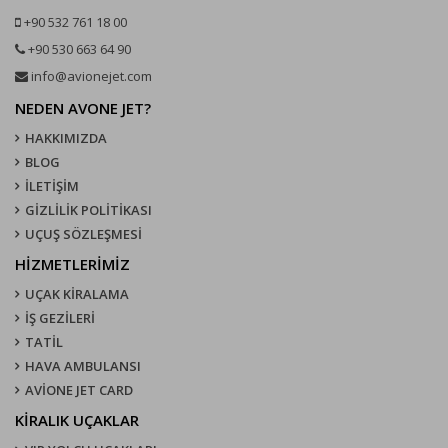
+90 532 761 18 00
+90 530 663 64 90
info@avionejet.com
NEDEN AVONE JET?
HAKKIMIZDA
BLOG
İLETİŞİM
GİZLİLİK POLİTİKASI
UÇUŞ SÖZLEŞMESI
HİZMETLERİMİZ
UÇAK KIRALAMA
İŞ GEZİLERİ
TATİL
HAVA AMBULANSI
AVİONE JET CARD
KIRALIK UÇAKLAR