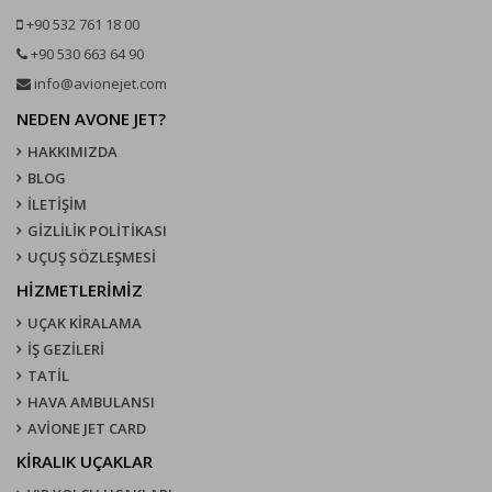
+90 532 761 18 00
+90 530 663 64 90
info@avionejet.com
NEDEN AVONE JET?
HAKKIMIZDA
BLOG
İLETİŞİM
GİZLİLİK POLİTİKASI
UÇUŞ SÖZLEŞMESI
HİZMETLERİMİZ
UÇAK KIRALAMA
İŞ GEZİLERİ
TATİL
HAVA AMBULANSI
AVİONE JET CARD
KIRALIK UÇAKLAR