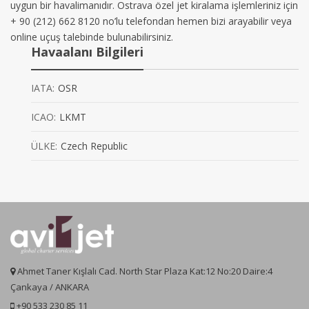
uygun bir havalimanıdır. Ostrava özel jet kiralama işlemleriniz için
+ 90 (212) 662 8120 no’lu telefondan hemen bizi arayabilir veya
online uçuş talebinde bulunabilirsiniz.
Havaalanı Bilgileri
IATA:
OSR
ICAO:
LKMT
ÜLKE:
Czech Republic
Ahmet Taner Kışlalı Cad. North Star Plaza Kat:12 No:20 Daire:4
Çankaya / ANKARA
+90 533 230 85 11