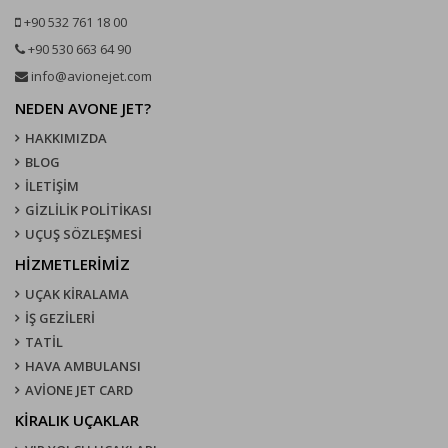
+90 532 761 18 00
+90 530 663 64 90
info@avionejet.com
NEDEN AVONE JET?
HAKKIMIZDA
BLOG
İLETİŞİM
GİZLİLİK POLİTİKASI
UÇUŞ SÖZLEŞMESI
HİZMETLERİMİZ
UÇAK KIRALAMA
İŞ GEZİLERİ
TATİL
HAVA AMBULANSI
AVİONE JET CARD
KIRALIK UÇAKLAR