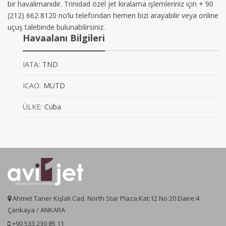
bir havalimanıdır. Trinidad özel jet kiralama işlemleriniz için + 90
(212) 662 8120 no’lu telefondan hemen bizi arayabilir veya online
uçuş talebinde bulunabilirsiniz.
Havaalanı Bilgileri
IATA:
TND
ICAO:
MUTD
ÜLKE:
Cuba
Ahmet Taner Kışlalı Cad. North Star Plaza Kat:12 No:20 Daire:4
Çankaya / ANKARA
+90 533 230 85 11