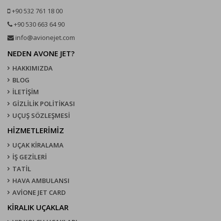
+90 532 761 18 00
+90 530 663 64 90
info@avionejet.com
NEDEN AVONE JET?
HAKKIMIZDA
BLOG
İLETİŞİM
GİZLİLİK POLİTİKASI
UÇUŞ SÖZLEŞMESI
HİZMETLERİMİZ
UÇAK KIRALAMA
İŞ GEZİLERİ
TATİL
HAVA AMBULANSI
AVİONE JET CARD
KIRALIK UÇAKLAR