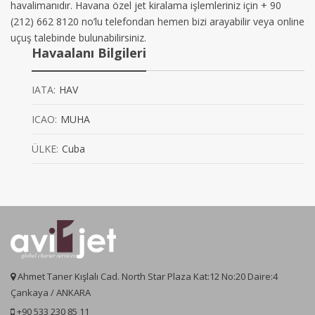
havalimanıdır. Havana özel jet kiralama işlemleriniz için + 90
(212) 662 8120 no’lu telefondan hemen bizi arayabilir veya online
uçuş talebinde bulunabilirsiniz.
Havaalanı Bilgileri
IATA:
HAV
ICAO:
MUHA
ÜLKE:
Cuba
Ahmet Taner Kışlalı Cad. North Star Plaza Kat:12 No:20 Daire:4
Çankaya / ANKARA
+90 533 230 85 11