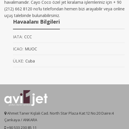
havalimanıdır. Cayo Coco özel jet kiralama işlemleriniz için + 90
(212) 662 8120 no’lu telefondan hemen bizi arayabilir veya online
uçuş talebinde bulunabilirsiniz.
Havaalanı Bilgileri
IATA:
CCC
ICAO:
MUOC
ÜLKE:
Cuba
Ahmet Taner Kışlalı Cad. North Star Plaza Kat:12 No:20 Daire:4
Çankaya / ANKARA
+90 533 230 85 11