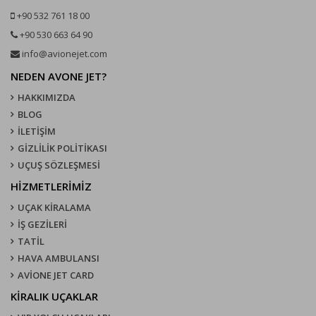
+90 532 761 18 00
+90 530 663 64 90
info@avionejet.com
NEDEN AVONE JET?
HAKKIMIZDA
BLOG
İLETİŞİM
GİZLİLİK POLİTİKASI
UÇUŞ SÖZLEŞMESI
HİZMETLERİMİZ
UÇAK KIRALAMA
İŞ GEZİLERİ
TATİL
HAVA AMBULANSI
AVİONE JET CARD
KIRALIK UÇAKLAR