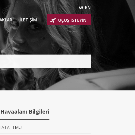
EN
ÇAKLAR
İLETİŞİM
UÇUŞ İSTEYİN
 UÇAKLARI
ER
 KİRALIK UÇAKLAR
BİNLİ UÇAKLAR
İNLİ UÇAKLAR
İNLİ UÇAKLAR
Havaalanı Bilgileri
AKLARI
IATA:
TMU