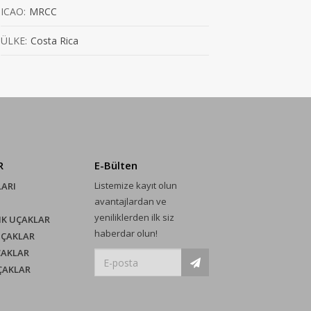
ICAO:
MRCC
ÜLKE:
Costa Rica
R
E-Bülten
Listemize kayıt olun
LARI
avantajlardan ve
yeniliklerden ilk siz
IK UÇAKLAR
haberdar olun!
UÇAKLAR
ÇAKLAR
UÇAKLAR