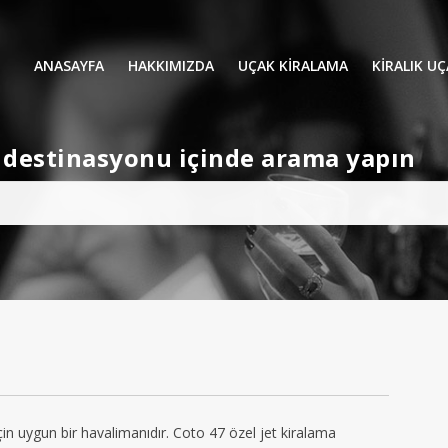
ANASAYFA
HAKKIMIZDA
UÇAK KİRALAMA
KIRALIK U
UÇAK KIRALAMA
VIP YOLCU
et destinasyonu içinde arama yapın
İŞ GEZİLERİ
TATİL
HELİKOPT
HAVA AMBULANSI
PERVANELİ
AVİONE JET CARD
KÜÇÜK KA
ORTA KAB
GENİŞ KAB
YOLCU UÇ
çin uygun bir havalimanıdır. Coto 47 özel jet kiralama