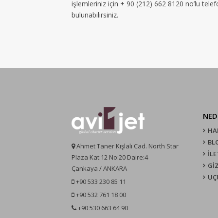
işlemleriniz için + 90 (212) 662 8120 no’lu tel
bulunabilirsiniz.
NED
HA
BL
Ahmet Taner Kışlalı Cad. North Star
İLE
Plaza Kat:12 No:20 Daire:4
GİZ
Çankaya / ANKARA
UÇ
+90 533 230 85 11
+90 532 761 18 00
+90 530 663 64 90