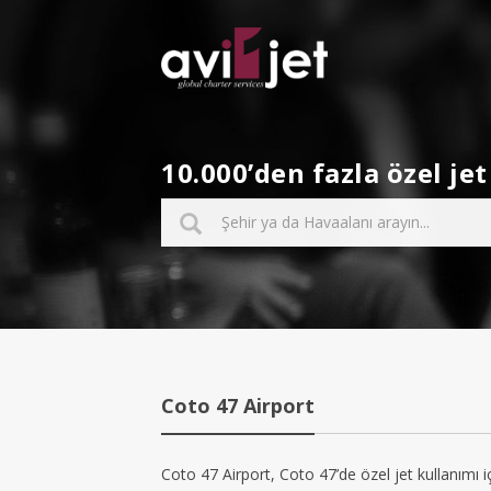
10.000’den fazla özel j
Coto 47 Airport
Coto 47 Airport, Coto 47’de özel jet kullanımı i