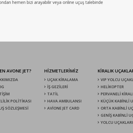
efondan hemen bizi arayabilir veya online uçuş talebinde
EN AVONE JET?
HİZMETLERİMİZ
KIRALIK UÇAKLA
KKIMIZDA
UÇAK KIRALAMA
VIP YOLCU UÇAK
OG
İŞ GEZİLERİ
HELİKOPTER
TİŞİM
TATİL
PERVANELİ KİRAL
LİLİK POLİTİKASI
HAVA AMBULANSI
KÜÇÜK KABİNLİ 
UŞ SÖZLEŞMESI
AVİONE JET CARD
ORTA KABİNLİ U
GENİŞ KABİNLİ 
YOLCU UÇAKLARI