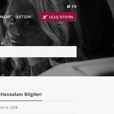
EN
ÇAKLAR
İLETİŞİM
UÇUŞ İSTEYİN
 UÇAKLARI
ER
 KİRALIK UÇAKLAR
BİNLİ UÇAKLAR
İNLİ UÇAKLAR
İNLİ UÇAKLAR
Havaalanı Bilgileri
AKLARI
IATA:
OTR