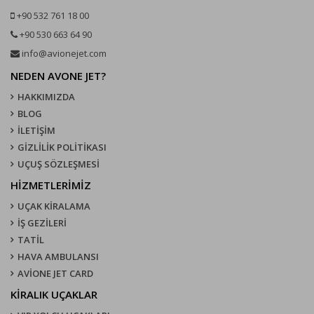
+90 532 761 18 00
+90 530 663 64 90
info@avionejet.com
NEDEN AVONE JET?
HAKKIMIZDA
BLOG
İLETİŞİM
GİZLİLİK POLİTİKASI
UÇUŞ SÖZLEŞMESI
HİZMETLERİMİZ
UÇAK KIRALAMA
İŞ GEZİLERİ
TATİL
HAVA AMBULANSI
AVİONE JET CARD
KIRALIK UÇAKLAR