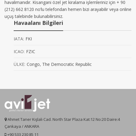
havalimanıdır. Kisangani özel jet kiralama işlemleriniz için + 90
(212) 662 8120 no’lu telefondan hemen bizi arayabilir veya online
uçuş talebinde bulunabilirsiniz.
Havaalanı Bilgileri
IATA:
FKI
ICAO:
FZIC
ÜLKE:
Congo, The Democratic Republic
Ahmet Taner Kışlalı Cad. North Star Plaza Kat:12 No:20 Daire:4
Çankaya / ANKARA
+90 533 230 85 11