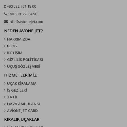
+90 532 761 18 00
+90 530 663 64 90
info@avionejet.com
NEDEN AVONE JET?
HAKKIMIZDA
BLOG
İLETİŞİM
GİZLİLİK POLİTİKASI
UÇUŞ SÖZLEŞMESI
HİZMETLERİMİZ
UÇAK KIRALAMA
İŞ GEZİLERİ
TATİL
HAVA AMBULANSI
AVİONE JET CARD
KIRALIK UÇAKLAR