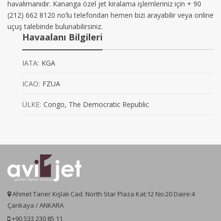
havalimanıdır. Kananga özel jet kiralama işlemleriniz için + 90
(212) 662 8120 no’lu telefondan hemen bizi arayabilir veya online
uçuş talebinde bulunabilirsiniz.
Havaalanı Bilgileri
IATA:
KGA
ICAO:
FZUA
ÜLKE:
Congo, The Democratic Republic
Ahmet Taner Kışlalı Cad. North Star Plaza Kat:12 No:20 Daire:4
Çankaya / ANKARA
+90 533 230 85 11