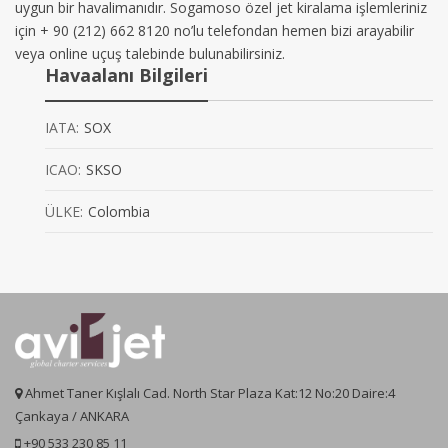
uygun bir havalimanıdır. Sogamoso özel jet kiralama işlemleriniz
için + 90 (212) 662 8120 no’lu telefondan hemen bizi arayabilir
veya online uçuş talebinde bulunabilirsiniz.
Havaalanı Bilgileri
IATA:
SOX
ICAO:
SKSO
ÜLKE:
Colombia
Ahmet Taner Kışlalı Cad. North Star Plaza Kat:12 No:20 Daire:4
Çankaya / ANKARA
+90 533 230 85 11