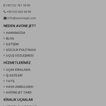
+90 532 761 18 00
+90 530 663 64 90
info@avionejet.com
NEDEN AVONE JET?
HAKKIMIZDA
BLOG
İLETİŞİM
GİZLİLİK POLİTİKASI
UÇUŞ SÖZLEŞMESI
HİZMETLERİMİZ
UÇAK KIRALAMA
İŞ GEZİLERİ
TATİL
HAVA AMBULANSI
AVİONE JET CARD
KIRALIK UÇAKLAR