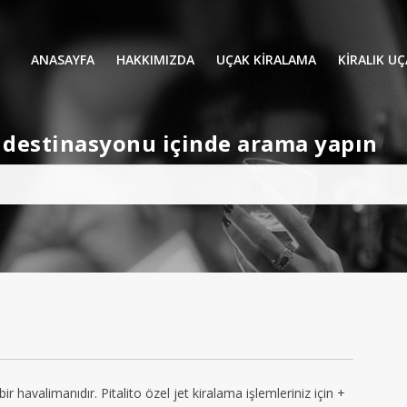
ANASAYFA
HAKKIMIZDA
UÇAK KİRALAMA
KIRALIK U
UÇAK KIRALAMA
VIP YOLCU
et destinasyonu içinde arama yapın
İŞ GEZİLERİ
TATİL
HELİKOPT
HAVA AMBULANSI
PERVANELİ
AVİONE JET CARD
KÜÇÜK KA
ORTA KAB
GENİŞ KAB
YOLCU UÇ
 bir havalimanıdır. Pitalito özel jet kiralama işlemleriniz için +