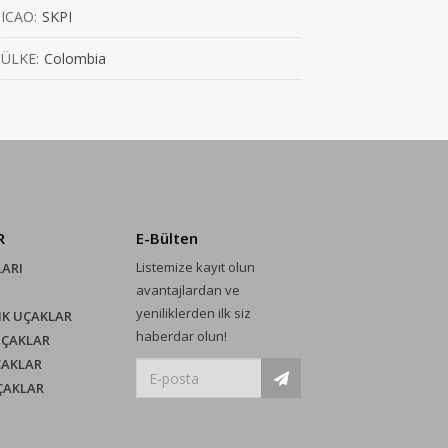
ICAO:
SKPI
ÜLKE:
Colombia
R
E-Bülten
Listemize kayıt olun
LARI
avantajlardan ve
yeniliklerden ilk siz
IK UÇAKLAR
haberdar olun!
UÇAKLAR
ÇAKLAR
UÇAKLAR