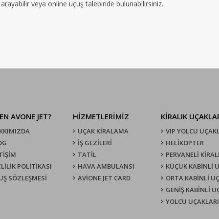
rayabilir veya online uçuş talebinde bulunabilirsiniz.
EN AVONE JET?
HİZMETLERİMİZ
KIRALIK UÇAKLA
KKIMIZDA
UÇAK KIRALAMA
VIP YOLCU UÇAK
OG
İŞ GEZİLERİ
HELİKOPTER
TİŞİM
TATİL
PERVANELİ KİRAL
LİLİK POLİTİKASI
HAVA AMBULANSI
KÜÇÜK KABİNLİ 
UŞ SÖZLEŞMESI
AVİONE JET CARD
ORTA KABİNLİ U
GENİŞ KABİNLİ 
YOLCU UÇAKLARI