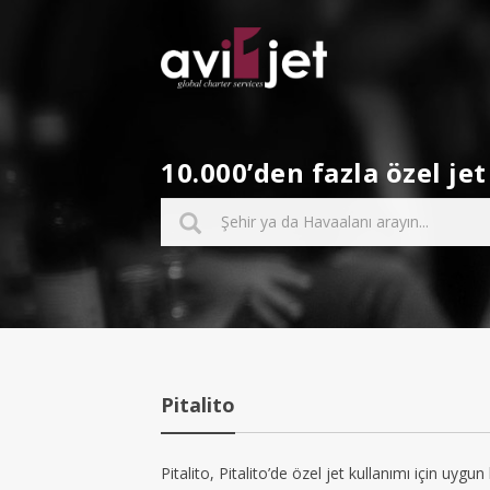
10.000’den fazla özel j
Pitalito
Pitalito, Pitalito’de özel jet kullanımı için uygun