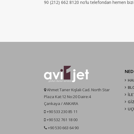
90 (212) 662 8120 no’lu telefondan hemen bizi a
NED
HA
BL
Ahmet Taner Kışlalı Cad. North Star
İLE
Plaza Kat:12 No:20 Daire:4
GİZ
Çankaya / ANKARA
UÇ
+90 533 230 85 11
+90 532 761 18 00
+90 530 663 64 90