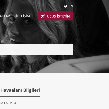
EN
ÇAKLAR
İLETİŞİM
UÇUŞ İSTEYİN
 UÇAKLARI
ER
 KİRALIK UÇAKLAR
BİNLİ UÇAKLAR
İNLİ UÇAKLAR
İNLİ UÇAKLAR
Havaalanı Bilgileri
AKLARI
IATA:
PTX