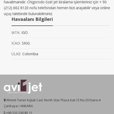
havalimanıdır. Chigorodo özel jet kiralama işlemleriniz için + 90
(212) 662 8120 no’lu telefondan hemen bizi arayabilir veya online
uçuş talebinde bulunabilirsiniz.
Havaalanı Bilgileri
IATA:
IGO
ICAO:
SKIG
ÜLKE:
Colombia
Ahmet Taner Kışlalı Cad. North Star Plaza Kat:12 No:20 Daire:4
Çankaya / ANKARA
+90 533 230 85 11