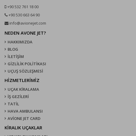
+90 532 761 18 00
+90 530 663 64 90
info@avionejet.com
NEDEN AVONE JET?
HAKKIMIZDA
BLOG
İLETİŞİM
GİZLİLİK POLİTİKASI
UÇUŞ SÖZLEŞMESI
HİZMETLERİMİZ
UÇAK KIRALAMA
İŞ GEZİLERİ
TATİL
HAVA AMBULANSI
AVİONE JET CARD
KIRALIK UÇAKLAR