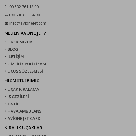
+90 532 761 18 00
+90 530 663 64 90
info@avionejet.com
NEDEN AVONE JET?
HAKKIMIZDA
BLOG
İLETİŞİM
GİZLİLİK POLİTİKASI
UÇUŞ SÖZLEŞMESI
HİZMETLERİMİZ
UÇAK KIRALAMA
İŞ GEZİLERİ
TATİL
HAVA AMBULANSI
AVİONE JET CARD
KIRALIK UÇAKLAR