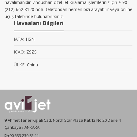
havalimanıdır. Zhoushan özel jet kiralama işlemleriniz için + 90
(212) 662 8120 no’lu telefondan hemen bizi arayabilir veya online
uçuş talebinde bulunabilirsiniz.
Havaalanı Bilgileri
IATA:
HSN
ICAO:
ZSZS
ÜLKE:
China
Ahmet Taner Kışlalı Cad. North Star Plaza Kat:12 No:20 Daire:4
Çankaya / ANKARA
+90 533 230 85 11