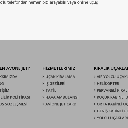
no’lu telefondan hemen bizi arayabilir veya online uçuş
EN AVONE JET?
HİZMETLERİMİZ
KIRALIK UÇAKLA
KKIMIZDA
UÇAK KIRALAMA
VIP YOLCU UÇAK
OG
İŞ GEZİLERİ
HELİKOPTER
TİŞİM
TATİL
PERVANELİ KİRAL
LİLİK POLİTİKASI
HAVA AMBULANSI
KÜÇÜK KABİNLİ 
UŞ SÖZLEŞMESI
AVİONE JET CARD
ORTA KABİNLİ U
GENİŞ KABİNLİ 
YOLCU UÇAKLARI