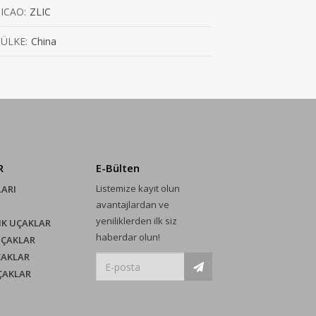
ICAO:
ZLIC
ÜLKE:
China
R
E-Bülten
Listemize kayıt olun
LARI
avantajlardan ve
yeniliklerden ilk siz
IK UÇAKLAR
haberdar olun!
UÇAKLAR
ÇAKLAR
UÇAKLAR