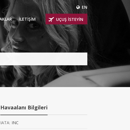
EN
ÇAKLAR
İLETİŞİM
UÇUŞ İSTEYİN
 UÇAKLARI
ER
 KİRALIK UÇAKLAR
BİNLİ UÇAKLAR
İNLİ UÇAKLAR
İNLİ UÇAKLAR
Havaalanı Bilgileri
AKLARI
IATA:
INC