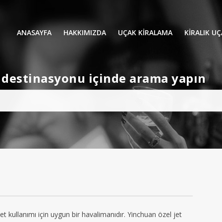
ANASAYFA
HAKKIMIZDA
UÇAK KİRALAMA
KIRALIK U
UÇAK KIRALAMA
VIP YOLCU
et destinasyonu içinde arama yapın
İŞ GEZİLERİ
TATİL
HELİKOPT
HAVA AMBULANSI
PERVANELİ
AVİONE JET CARD
KÜÇÜK KA
ORTA KAB
GENİŞ KAB
YOLCU UÇ
t kullanımı için uygun bir havalimanıdır. Yinchuan özel jet