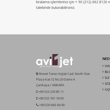
kiralama işlemleriniz için + 90 (212) 662 8120 
talebinde bulunabilirsiniz.
NED
HA
BL
Ahmet Taner Kışlalı Cad. North Star
İLE
Plaza Kat:12 No:20 Daire:4
GİZ
Çankaya / ANKARA
UÇ
+90 533 230 85 11
+90 532 761 18 00
+90 530 663 64 90