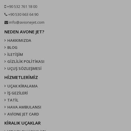
+90 532 761 18 00
+90 530 663 64 90
info@avionejet.com
NEDEN AVONE JET?
HAKKIMIZDA
BLOG
İLETİŞİM
GİZLİLİK POLİTİKASI
UÇUŞ SÖZLEŞMESI
HİZMETLERİMİZ
UÇAK KIRALAMA
İŞ GEZİLERİ
TATİL
HAVA AMBULANSI
AVİONE JET CARD
KIRALIK UÇAKLAR