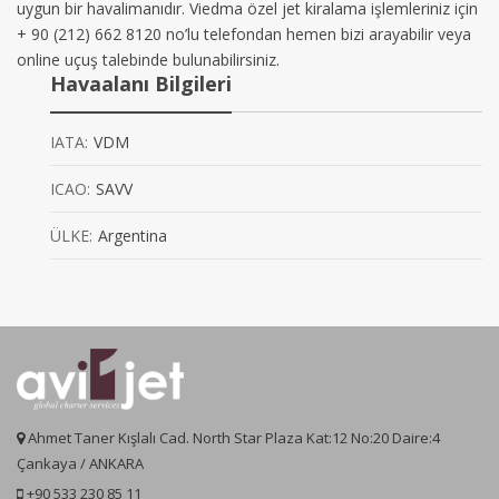
uygun bir havalimanıdır. Viedma özel jet kiralama işlemleriniz için
+ 90 (212) 662 8120 no’lu telefondan hemen bizi arayabilir veya
online uçuş talebinde bulunabilirsiniz.
Havaalanı Bilgileri
IATA:
VDM
ICAO:
SAVV
ÜLKE:
Argentina
Ahmet Taner Kışlalı Cad. North Star Plaza Kat:12 No:20 Daire:4
Çankaya / ANKARA
+90 533 230 85 11