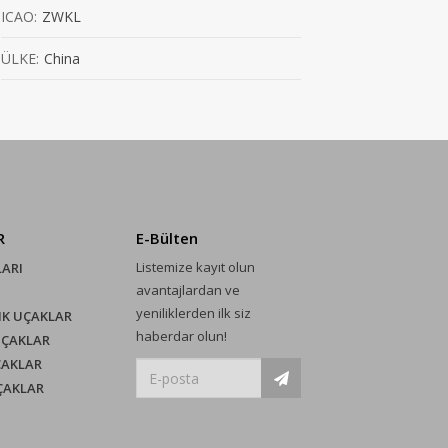
ICAO:
ZWKL
ÜLKE:
China
R
E-Bülten
Listemize kayıt olun
LARI
avantajlardan ve
yeniliklerden ilk siz
IK UÇAKLAR
haberdar olun!
UÇAKLAR
ÇAKLAR
UÇAKLAR