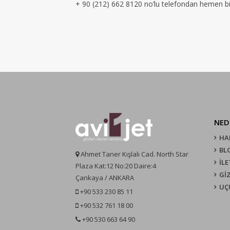
+ 90 (212) 662 8120 no’lu telefondan hemen bizi
NED
HA
BL
Ahmet Taner Kışlalı Cad. North Star
İLE
Plaza Kat:12 No:20 Daire:4
GİZ
Çankaya / ANKARA
UÇ
+90 533 230 85 11
+90 532 761 18 00
+90 530 663 64 90