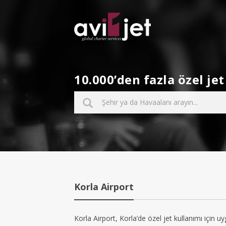
10.000’den fazla özel j
Korla Airport
Korla Airport, Korla’de özel jet kullanımı için uy