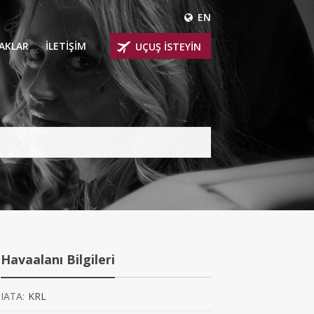
EN
ÇAKLAR
İLETİŞİM
UÇUŞ İSTEYİN
 UÇAKLARI
ER
 KİRALIK UÇAKLAR
BİNLİ UÇAKLAR
İNLİ UÇAKLAR
İNLİ UÇAKLAR
Havaalanı Bilgileri
AKLARI
IATA:
KRL