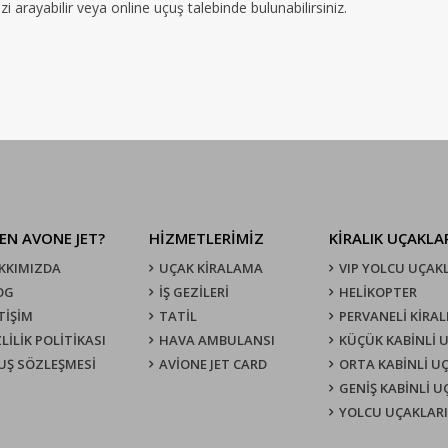
 arayabilir veya online uçuş talebinde bulunabilirsiniz.
EN AVONE JET?
HİZMETLERİMİZ
KIRALIK UÇAKLA
KKIMIZDA
UÇAK KIRALAMA
VIP YOLCU UÇAK
OG
İŞ GEZİLERİ
HELİKOPTER
TİŞİM
TATİL
PERVANELİ KİRAL
LİLİK POLİTİKASI
HAVA AMBULANSI
KÜÇÜK KABİNLİ 
UŞ SÖZLEŞMESI
AVİONE JET CARD
ORTA KABİNLİ U
GENİŞ KABİNLİ 
YOLCU UÇAKLARI