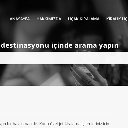
ANASAYFA
HAKKIMIZDA
UÇAK KİRALAMA
KIRALIK U
UÇAK KIRALAMA
VIP YOLCU
et destinasyonu içinde arama yapın
İŞ GEZİLERİ
TATİL
HELİKOPT
HAVA AMBULANSI
PERVANELİ
AVİONE JET CARD
KÜÇÜK KA
ORTA KAB
GENİŞ KAB
YOLCU UÇ
gun bir havalimanıdır. Korla özel jet kiralama işlemleriniz için