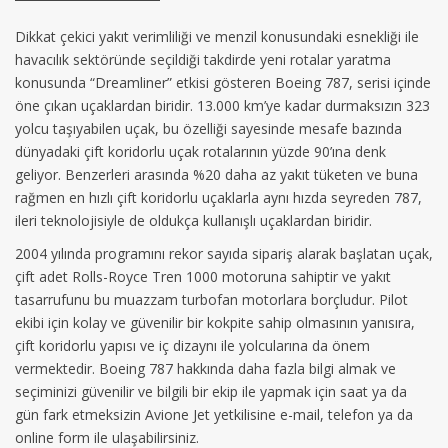
Dikkat çekici yakıt verimliliği ve menzil konusundaki esnekliği ile
havacılık sektöründe seçildiği takdirde yeni rotalar yaratma
konusunda “Dreamliner” etkisi gösteren Boeing 787, serisi içinde
öne çıkan uçaklardan biridir. 13.000 km’ye kadar durmaksızın 323
yolcu taşıyabilen uçak, bu özelliği sayesinde mesafe bazında
dünyadaki çift koridorlu uçak rotalarının yüzde 90’ına denk
geliyor. Benzerleri arasında %20 daha az yakıt tüketen ve buna
rağmen en hızlı çift koridorlu uçaklarla aynı hızda seyreden 787,
ileri teknolojisiyle de oldukça kullanışlı uçaklardan biridir.
2004 yılında programını rekor sayıda sipariş alarak başlatan uçak,
çift adet Rolls-Royce Tren 1000 motoruna sahiptir ve yakıt
tasarrufunu bu muazzam turbofan motorlara borçludur. Pilot
ekibi için kolay ve güvenilir bir kokpite sahip olmasının yanısıra,
çift koridorlu yapısı ve iç dizaynı ile yolcularına da önem
vermektedir. Boeing 787 hakkında daha fazla bilgi almak ve
seçiminizi güvenilir ve bilgili bir ekip ile yapmak için saat ya da
gün fark etmeksizin Avione Jet yetkilisine e-mail, telefon ya da
online form ile ulaşabilirsiniz.