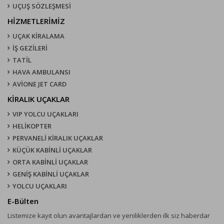
UÇUŞ SÖZLEŞMESI
HİZMETLERİMİZ
UÇAK KIRALAMA
İŞ GEZİLERİ
TATİL
HAVA AMBULANSI
AVİONE JET CARD
KIRALIK UÇAKLAR
VIP YOLCU UÇAKLARI
HELİKOPTER
PERVANELİ KİRALIK UÇAKLAR
KÜÇÜK KABİNLİ UÇAKLAR
ORTA KABİNLİ UÇAKLAR
GENİŞ KABİNLİ UÇAKLAR
YOLCU UÇAKLARI
E-Bülten
Listemize kayıt olun avantajlardan ve yeniliklerden ilk siz haberdar