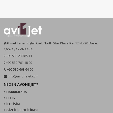
Ahmet Taner Kışlalı Cad. North Star Plaza Kat:12 No:20 Daire:4
Çankaya / ANKARA
+90 533 230 85 11
+90 532 761 18 00
+90 530 663 64 90
info@avionejet.com
NEDEN AVONE JET?
HAKKIMIZDA
BLOG
İLETİŞİM
GİZLİLİK POLİTİKASI