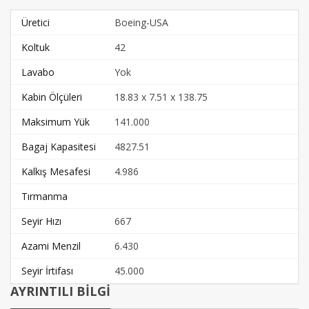
Üretici
Boeing-USA
Koltuk
42
Lavabo
Yok
Kabin Ölçüleri
18.83 x 7.51 x 138.75
Maksimum Yük
141.000
Bagaj Kapasitesi
4827.51
Kalkış Mesafesi
4.986
Tırmanma
Seyir Hızı
667
Azami Menzil
6.430
Seyir İrtifası
45.000
AYRINTILI BİLGİ