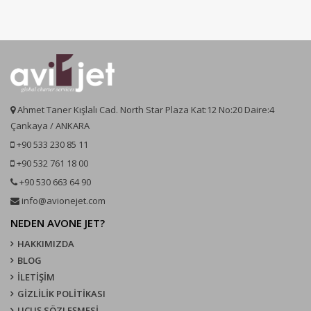
Ahmet Taner Kışlalı Cad. North Star Plaza Kat:12 No:20 Daire:4
Çankaya / ANKARA
+90 533 230 85 11
+90 532 761 18 00
+90 530 663 64 90
info@avionejet.com
NEDEN AVONE JET?
HAKKIMIZDA
BLOG
İLETİŞİM
GİZLİLİK POLİTİKASI
UÇUŞ SÖZLEŞMESI