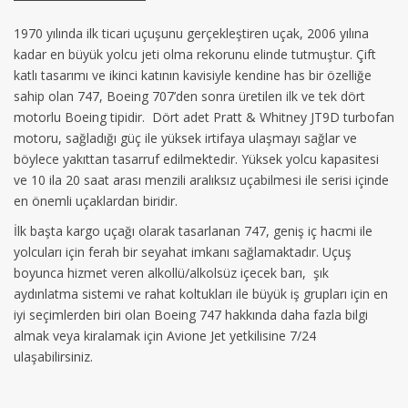
1970 yılında ilk ticari uçuşunu gerçekleştiren uçak, 2006 yılına
kadar en büyük yolcu jeti olma rekorunu elinde tutmuştur. Çift
katlı tasarımı ve ikinci katının kavisiyle kendine has bir özelliğe
sahip olan 747, Boeing 707’den sonra üretilen ilk ve tek dört
motorlu Boeing tipidir. Dört adet Pratt & Whitney JT9D turbofan
motoru, sağladığı güç ile yüksek irtifaya ulaşmayı sağlar ve
böylece yakıttan tasarruf edilmektedir. Yüksek yolcu kapasitesi
ve 10 ila 20 saat arası menzili aralıksız uçabilmesi ile serisi içinde
en önemli uçaklardan biridir.
İlk başta kargo uçağı olarak tasarlanan 747, geniş iç hacmi ile
yolcuları için ferah bir seyahat imkanı sağlamaktadır. Uçuş
boyunca hizmet veren alkollü/alkolsüz içecek barı, şık
aydınlatma sistemi ve rahat koltukları ile büyük iş grupları için en
iyi seçimlerden biri olan Boeing 747 hakkında daha fazla bilgi
almak veya kiralamak için Avione Jet yetkilisine 7/24
ulaşabilirsiniz.