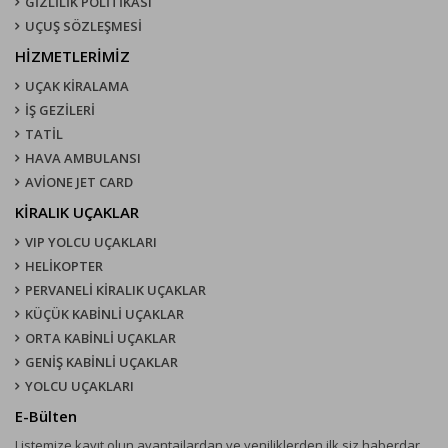
GİZLİLİK POLİTİKASI
UÇUŞ SÖZLEŞMESI
HİZMETLERİMİZ
UÇAK KIRALAMA
İŞ GEZİLERİ
TATİL
HAVA AMBULANSI
AVİONE JET CARD
KIRALIK UÇAKLAR
VIP YOLCU UÇAKLARI
HELİKOPTER
PERVANELİ KİRALIK UÇAKLAR
KÜÇÜK KABİNLİ UÇAKLAR
ORTA KABİNLİ UÇAKLAR
GENİŞ KABİNLİ UÇAKLAR
YOLCU UÇAKLARI
E-Bülten
Listemize kayıt olun avantajlardan ve yeniliklerden ilk siz haberdar