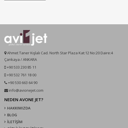
Ahmet Taner Kışlalı Cad. North Star Plaza Kat:12 No:20 Daire:4
Çankaya / ANKARA
+90 533 230 85 11
+90 532 761 18 00
+90 530 663 64 90
info@avionejet.com
NEDEN AVONE JET?
HAKKIMIZDA
BLOG
İLETİŞİM